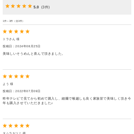
5.0
(3件)
1件～3件（全3件）
トラさん 様
投稿日：2024年08月25日
美味しいそうめんと喜んで頂きました。
よう 様
投稿日：2022年07月09日
昨年テレビで見てから初めて購入し、細麺で喉越しも良く家族皆で美味しく頂き今
年も購入させていただきました♪
タムラカツミ 様