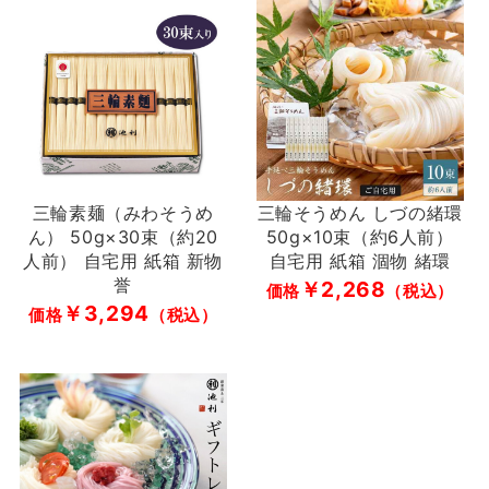
三輪素麺（みわそうめ
三輪そうめん しづの緒環
ん） 50g×30束（約20
50g×10束（約6人前）
人前） 自宅用 紙箱 新物
自宅用 紙箱 涸物 緒環
誉
￥2,268
価格
（税込）
￥3,294
価格
（税込）