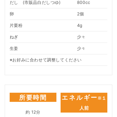
だし (市販品白だしつゆ)
800cc
卵
2個
片栗粉
4g
ねぎ
少々
生姜
少々
※お好みに合わせて調整してください
所要時間
エネルギー
※１
人前
約
12
分