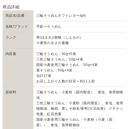
商品名/品番
三輪そうめんギフトレター/gfs
名称/ブランド
手延べそうめん
ランク
誉(ほまれ)/新物（しんもの）
※通常の太さの素麺
内容量
三輪そうめん：50g×5束
三色三輪そうめん：50g×4束
国産小麦使用三輪そうめん：50g×4束
葛そうめん：50g×4束
合計17束
お召し上がり人数の目安＝約11人前
原材料
三輪そうめん：小麦粉（国内製造）、食塩、食用植物
油
三色三輪そうめん：小麦粉（国内製造）、食塩、食用
植物油、梅肉、青しそ粉末/香料(大豆由来)、クチナシ
色素、紅花色素
国産小麦使用三輪そうめん：小麦粉（小麦（国
産））、食塩、食用植物油