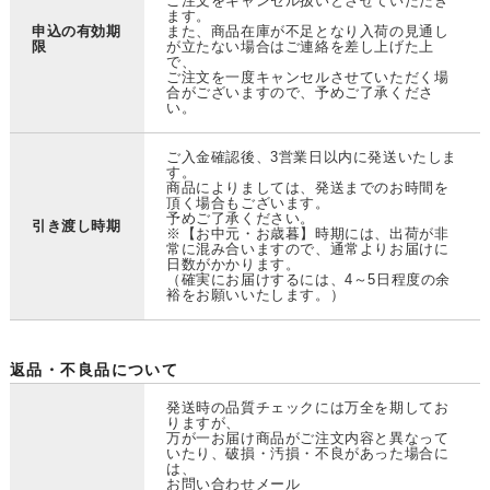
ご注文をキャンセル扱いとさせていただき
ます。
申込の有効期
また、商品在庫が不足となり入荷の見通し
限
が立たない場合はご連絡を差し上げた上
で、
ご注文を一度キャンセルさせていただく場
合がございますので、予めご了承くださ
い。
ご入金確認後、3営業日以内に発送いたしま
す。
商品によりましては、発送までのお時間を
頂く場合もございます。
予めご了承ください。
引き渡し時期
※【お中元・お歳暮】時期には、出荷が非
常に混み合いますので、通常よりお届けに
日数がかかります。
（確実にお届けするには、4～5日程度の余
裕をお願いいたします。）
返品・不良品について
発送時の品質チェックには万全を期してお
りますが、
万が一お届け商品がご注文内容と異なって
いたり、破損・汚損・不良があった場合に
は、
お問い合わせメール