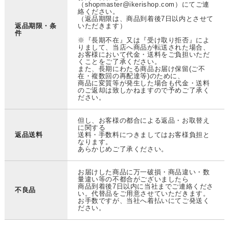
（shopmaster@ikerishop.com）にてご連
絡ください。
（返品期限は、商品到着後7日以内とさせて
返品期限・条
いただきます）
件
※『長期不在』又は『受け取り拒否』によ
りまして、当店へ商品が転送された場合、
お客様において代金・送料をご負担いただ
くことをご了承ください。
また、長期にわたる商品お届け保留(ご不
在・複数回の再配達等)のために、
商品に変質等が発生した場合も代金・送料
のご返却は致しかねますので予めご了承く
ださい。
但し、お客様の都合による返品・お取替え
に関する
返品送料
送料・手数料につきましてはお客様負担と
なります。
あらかじめご了承ください。
お届けした商品に万一破損・商品違い・数
量違い等の不都合がございましたら
商品到着後7日以内に当社までご連絡くださ
不良品
い。代替品をご用意させていただきます。
お手数ですが、当社へ着払いにてご発送く
ださい。