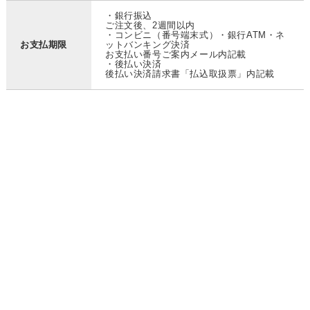
・銀行振込
ご注文後、2週間以内
・コンビニ（番号端末式）・銀行ATM・ネ
お支払期限
ットバンキング決済
お支払い番号ご案内メール内記載
・後払い決済
後払い決済請求書「払込取扱票」内記載