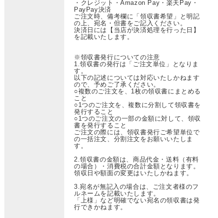
・クレジット・Amazon Pay・楽天Pay・
PayPay決済
ご注文時、備考欄に「領収書希望」と明記
の上、宛名・但書をご記入ください。
決済日には【当店が決済処理を行った日】
を記載いたします。
※領収書発行についての注意
1.領収書の発行は「ご注文単位」となりま
す。
以下の記述については対応いたしかねます
ので、予めご了承ください。
○複数のご注文を、1枚の領収書にまとめる
こと
○1つのご注文を、複数に分割して領収書を
発行すること
○1つのご注文の一部の金額に対して、領収
書を発行すること
ご注文の際には、領収書発行ご希望単位で
の一括注文、分割注文をお願いいたしま
す。
2.領収書の金額は、商品代金・送料（有料
の場合）・消費税の合計金額となります。
領収日や額面の変更はいたしかねます。
3.宛名が無記入の場合は、ご注文者様のフ
ルネームを記載いたします。
「上様」など明確でない宛名の領収書は発
行できかねます。