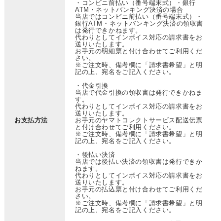
・コンビニ前払い（番号端末式）・銀行
ATM・ネットバンキング決済の場合
当店ではコンビニ前払い（番号端末式）・
銀行ATM・ネットバンキング決済の領収書
は発行できかねます。
代わりとしてインボイス対応の請求書をお
送りいたします。
お手元の明細票と付け合わせてご利用くだ
さい。
※ご注文時、備考欄に「請求書希望」と明
記の上、宛名をご記入ください。
・代金引換
当店で代金引換の領収書は発行できかねま
す。
代わりとしてインボイス対応の請求書をお
送りいたします。
お支払方法
お手元のヤマトコレクトサービス配送伝票
と付け合わせてご利用ください。
※ご注文時、備考欄に「請求書希望」と明
記の上、宛名をご記入ください。
・後払い決済
当店では後払い決済の領収書は発行できか
ねます。
代わりとしてインボイス対応の請求書をお
送りいたします。
お手元の払込票と付け合わせてご利用くだ
さい。
※ご注文時、備考欄に「請求書希望」と明
記の上、宛名をご記入ください。