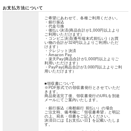
お支払方法について
ご希望にあわせて、各種ご利用ください。
・銀行振込
・代金引換
・後払い決済(商品合計が1,000円以上より
ご利用いただけます）
・コンビニ決済(番号端末式前払い)（お買
い物の合計が324円以上よりご利用いただ
けます）
・クレジット決済
・Amazon Pay
・楽天Pay(商品合計が1,000円以上よりご
利用いただけます）
・PayPay(商品合計が3,000円以上よりご利
用いただけます）
■領収書について
※PDF形式での領収書発行とさせていただ
きます。
商品発送完了後、領収書発行のURLを別途
メールにてご案内いたします。
・銀行振込（南都銀行 前払い）の場合
ご注文時、備考欄に「領収書希望」と明記
の上、宛名・但書をご記入ください。
決済日には【お支払い日】を記載いたしま
す。