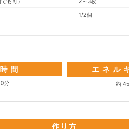
類でも可）
2～3枚
）
1/2個
要時間
エネル
10
分
約
4
作り方