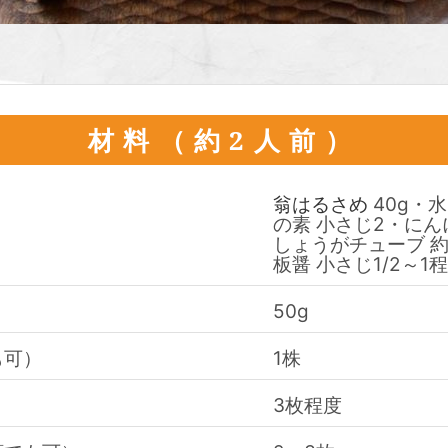
材料（約2人前）
翁はるさめ
40g・水
の素 小さじ2・にん
しょうがチューブ 約
板醤 小さじ1/2～
50g
も可）
1株
3枚程度