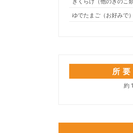
きくらげ（他のきのこ
ゆでたまご（お好みで
所
約