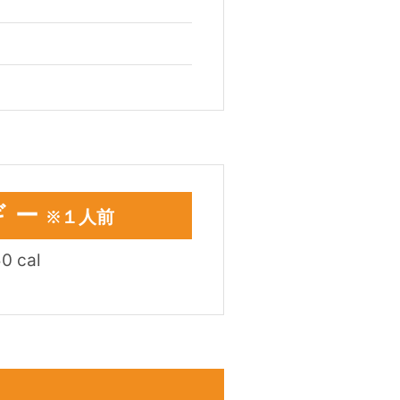
ギー
※１人前
50
cal