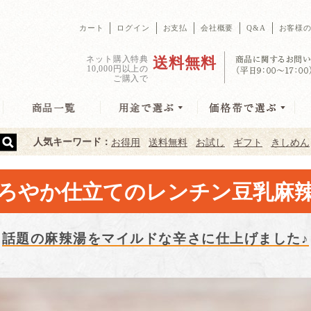
カート
ログイン
お支払
会社概要
Q&A
お客様
ネット購入特典
送料無料
10,000円以上の
ご購入で
人気キーワード：
お得用
送料無料
お試し
ギフト
きしめん
ろやか仕立てのレンチン豆乳麻
話題の麻辣湯をマイルドな辛さに仕上げました♪