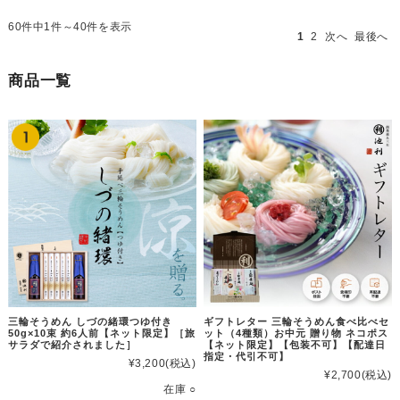
60件中1件～40件を表示
1
2
次へ
最後へ
商品一覧
三輪そうめん しづの緒環つゆ付き
ギフトレター 三輪そうめん食べ比べセ
50g×10束 約6人前【ネット限定】［旅
ット（4種類）お中元 贈り物 ネコポス
サラダで紹介されました］
【ネット限定】【包装不可】【配達日
指定・代引不可】
¥3,200
(税込)
¥2,700
(税込)
在庫 ○