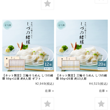
【ネット限定】三輪そうめん しづの緒
【ネット限定】三輪そうめん しづの緒
環 50g×12束 約8人前 ギフト
環 50g×20束 約13人前
¥2,949
(税込)
¥4,515
(税込)
在庫 ○
在庫 ○