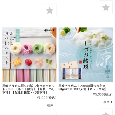
三輪そうめん彩りお試し食べ比べセッ
三輪そうめん しづの緒環つゆ付き
ト (mio)【ネット限定】【包装・のし
50g×20束 約13人前【ネット限定】
不可】【配達日指定・代引不可】
¥5,300
(税込)
¥1,000
(税込)
在庫 ○
在庫 ○