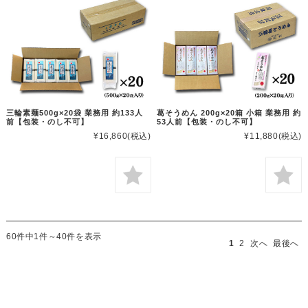
三輪素麺500g×20袋 業務用 約133人
葛そうめん 200g×20箱 小箱 業務用 約
前【包装・のし不可】
53人前【包装・のし不可】
¥16,860
(税込)
¥11,880
(税込)
60件中1件～40件を表示
1
2
次へ
最後へ