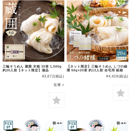
三輪そうめん 蔵囲 木箱 30束 1,500g
【ネット限定】三輪そうめん しづの緒
約20人前【ネット限定】涸品
環 50g×20束 約13人前 自宅用 紙箱
¥3,672
(税込)
¥4,428
(税込)
在庫 ○