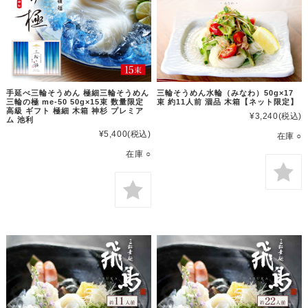
手延べ三輪そうめん 極細三輪そうめん
三輪そうめん水輪（みなわ）50g×17
三輪の極 me-50 50g×15束 数量限定
束 約11人前 涸品 木箱【ネット限定】
高級 ギフト 極細 木箱 神杉 プレミア
¥3,240
(税込)
ム 池利
¥5,400
(税込)
在庫 ○
在庫 ○