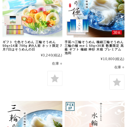
ギフト 七色そうめん 三輪そうめん
手延べ三輪そうめん 極細三輪そうめん
50g×14束 700g 約9人前 ネット限定 7
三輪の極 me-1 50g×30束 数量限定 高
月7日はそうめんの日
級 ギフト 極細 神杉 木箱 プレミアム
池利
¥3,240
(税込)
¥10,800
(税込)
在庫 ○
在庫 ○