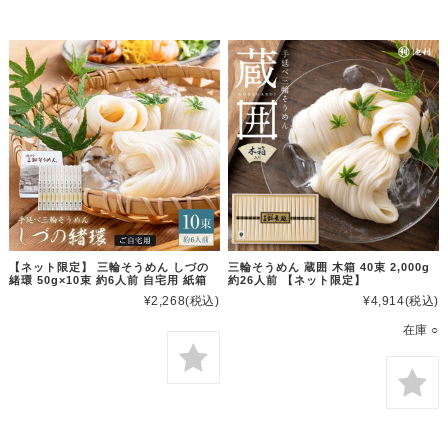
【ネット限定】 三輪そうめん しづの
三輪そうめん 蔵囲 木箱 40束 2,000g
緒環 50g×10束 約6人前 自宅用 紙箱
約26人前 【ネット限定】
¥2,268
(税込)
¥4,914
(税込)
在庫 ○