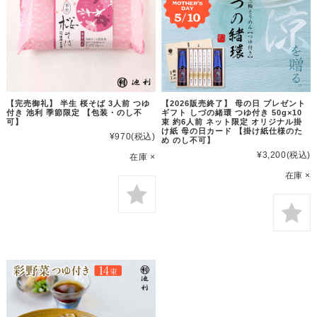
【完売御礼】 半生 桜そば 3人前 つゆ
【2026販売終了】 母の日 プレゼント
付き 池利 季節限定 【包装・のし不
ギフト しづの緒環 つゆ付き 50g×10
可】
束 約6人前 ネット限定 オリジナル掛
け紙 母の日カード 【掛け紙仕様のた
¥970
(税込)
め のし不可】
¥3,200
(税込)
在庫 ×
在庫 ×