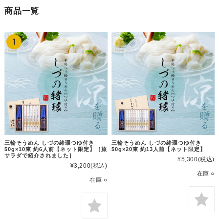
商品一覧
三輪そうめん しづの緒環つゆ付き
三輪そうめん しづの緒環つゆ付き
50g×10束 約6人前【ネット限定】［旅
50g×20束 約13人前【ネット限定】
サラダで紹介されました］
¥5,300
(税込)
¥3,200
(税込)
在庫 ○
在庫 ○