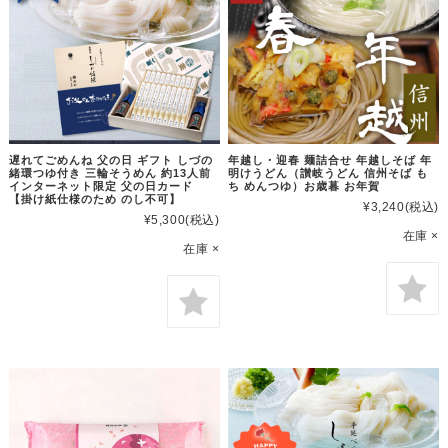
遅れてごめんね 父の日 ギフト しづの
年越し・迎春 麺詰合せ 年越しそば 年
緒環つゆ付き 三輪そうめん 約13人前
明けうどん（讃岐うどん 信州そば も
インターネット限定 父の日カード
ち めんつゆ）お歳暮 お年賀
【掛け紙仕様のため のし不可】
¥3,240
(税込)
¥5,300
(税込)
在庫 ×
在庫 ×