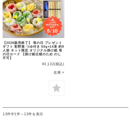
【2026販売終了】 母の日 プレゼント
ギフト 彩野菜 つゆ付き 50g×14束 約9
人前 ネット限定 オリジナル掛け紙 母
の日カード 【掛け紙仕様のため のし
不可】
¥3,132
(税込)
在庫 ×
13件中1件～13件を表示