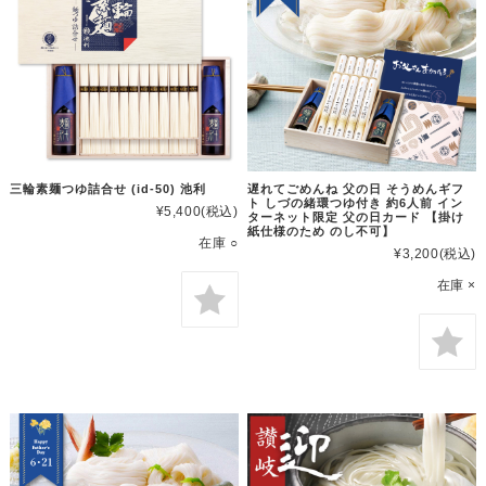
三輪素麺つゆ詰合せ (id-50) 池利
遅れてごめんね 父の日 そうめんギフ
ト しづの緒環つゆ付き 約6人前 イン
¥5,400
(税込)
ターネット限定 父の日カード 【掛け
紙仕様のため のし不可】
在庫 ○
¥3,200
(税込)
在庫 ×