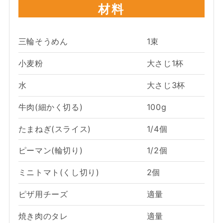
材料
三輪そうめん
1束
小麦粉
大さじ1杯
水
大さじ3杯
牛肉(細かく切る)
100g
たまねぎ(スライス)
1/4個
ピーマン(輪切り)
1/2個
ミニトマト(くし切り)
2個
ピザ用チーズ
適量
焼き肉のタレ
適量