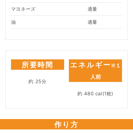
マヨネーズ
適量
油
適量
所要時間
エネルギー
※１
人前
約
25
分
約
480
cal(1枚)
作り方