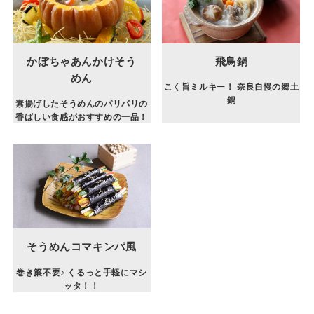
かぼちゃあんかけそう
飛鳥鍋
めん
こく旨ミルキー！ 奈良自慢の郷土
鍋
素揚げしたそうめんのパリパリの
香ばしい食感がおすすめの一品！
そうめんコマキンパ風
巻き簾不要♪ くるっと手軽にマシ
ッタ！！