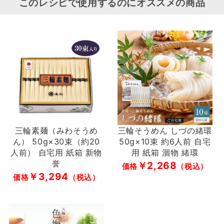
このレシピで使用するのにオススメの商品
三輪素麺（みわそうめ
三輪そうめん しづの緒環
ん） 50g×30束（約20
50g×10束 約6人前 自宅
人前） 自宅用 紙箱 新物
用 紙箱 涸物 緒環
誉
￥2,268
価格
（税込）
￥3,294
価格
（税込）