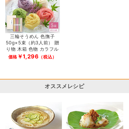
三輪そうめん 色撫子
50g×5束（約3人前） 贈
り物 木箱 色物 カラフル
￥1,296
価格
（税込）
オススメレシピ