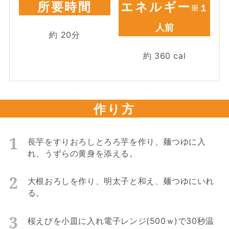
所要時間
エネルギー
※１
人前
約
20
分
約
360
cal
作り方
長芋をすりおろしとろろ芋を作り、麺つゆに入
れ、うずらの黄身を添える。
大根おろしを作り、明太子と和え、麺つゆにいれ
る。
桜えびを小皿に入れ電子レンジ(500ｗ)で30秒温