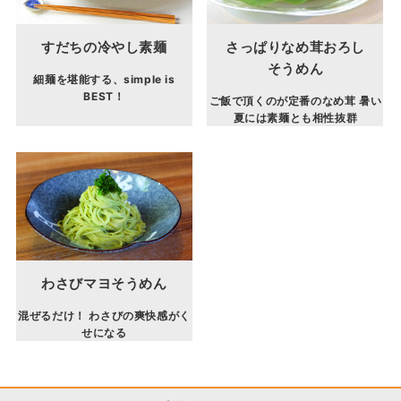
すだちの冷やし素麺
さっぱりなめ茸おろし
そうめん
細麺を堪能する、simple is
BEST！
ご飯で頂くのが定番のなめ茸 暑い
夏には素麺とも相性抜群
わさびマヨそうめん
混ぜるだけ！ わさびの爽快感がく
せになる