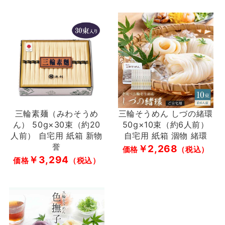
三輪素麺（みわそうめ
三輪そうめん しづの緒環
ん） 50g×30束（約20
50g×10束（約6人前）
人前） 自宅用 紙箱 新物
自宅用 紙箱 涸物 緒環
誉
￥2,268
価格
（税込）
￥3,294
価格
（税込）