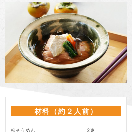
材料（約２人前）
柿そうめん
2束