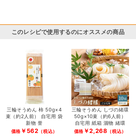
このレシピで使用するのにオススメの商品
三輪そうめん 柿 50g×4
三輪そうめん しづの緒環
束（約2人前） 自宅用 袋
50g×10束（約6人前）
新物 誉
自宅用 紙箱 涸物 緒環
￥562
￥2,268
価格
（税込）
価格
（税込）