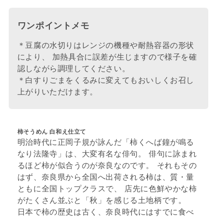
ワンポイントメモ
＊豆腐の水切りはレンジの機種や耐熱容器の形状
により、 加熱具合に誤差が生じますので様子を確
認しながら調理してください。
＊白すりごまをくるみに変えてもおいしくお召し
上がりいただけます。
柿そうめん 白和え仕立て
明治時代に正岡子規が詠んだ「柿くへば鐘が鳴る
なり法隆寺」は、大変有名な俳句。 俳句に詠まれ
るほど柿が似合うのが奈良なのです。 それもその
はず、奈良県から全国へ出荷される柿は、質・量
ともに全国トップクラスで、 店先に色鮮やかな柿
がたくさん並ぶと「秋」を感じる土地柄です。
日本で柿の歴史は古く、奈良時代にはすでに食べ