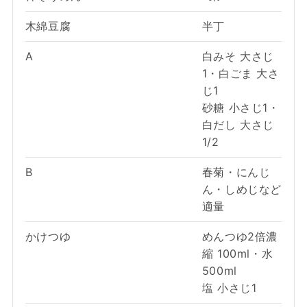
木綿豆腐
半丁
A
白みそ 大さじ
1・白ごま 大さ
じ1
砂糖 小さじ1・
白だし 大さじ
1/2
B
春菊・にんじ
ん・しめじなど
適量
かけつゆ
めんつゆ2倍濃
縮 100ml・水
500ml
塩 小さじ1