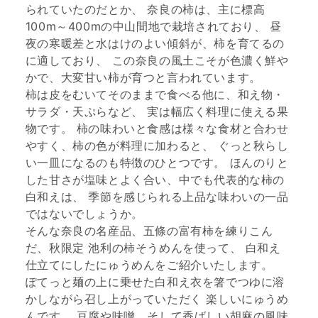
られていたのだとか、 奈良の柿は、主に標高
100m～400mの中山間地で栽培されており、 昼
夜の寒暖差と水はけのよい傾斜が、柿を育てるの
に適しており、 この奈良の風土こそが色濃く鮮や
かで、大変甘い柿が育つと言われています。
柿は皮をむいてそのままで食べる他に、和え物・
サラダ・天ぷらなど、 実は幅広く料理に使える果
物です。 柿の味わいと食感は様々な食材と合わせ
やすく、柿の色が料理に加わると、 ぐっと秋らし
い一皿になるのも特徴のひとつです。 ほんのりと
した甘さが塩味とよく合い、中でも代表的な柿の
白和えは、 季節を感じられる上品な味わいの一品
ではないでしょうか。
そんな奈良の名産品、五條の富有柿を練りこん
だ、秋限定 池利の柿そうめんを使って、 白和え
仕立てにしたにゅうめんをご紹介いたします。
ぽてっと麺の上に乗せた白和え衣を箸でつゆに溶
かしながら召し上がっていただく 楽しいにゅうめ
んです。 豆腐や味噌、そして香ばしい胡麻の風味