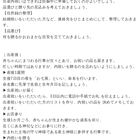
出産内祝いはできれば妊娠中に準備しておくのがよいでしょう。
品選びと贈り先の見込みを考えておきましょう。
【住所録の整理】
結婚祝いをいただいた方など、連絡先をひとまとめにして、整理しておきま
す。
【品選び】
何を贈るかおおまかな目安を立てておきましょう。
｜出産後｜
赤ちゃんにまつわる行事が次々とあり、お祝いの品も届きます。
忙しい時期ではありますが、内祝いを贈るのを忘れないようにしましょう。
▶産後1週間
生後7日目の夜を「お七夜」といい、命名を行います。
命名書に毛筆で名前と生年月日を記しましょう。
▶出産祝いが届く
出産祝いをいただいたら、3日以内に電話や手紙でお礼 を伝えましょう。
出産祝いをいただいた方のリストを作り、内祝いの品を 決めてメモしてお
きます。
▶お宮参り
生後1か月ごろ。赤ちゃんが生まれ健やかな成長を祈り、
近くにある神社などにお参りに行き、
生まれた土地の守り神様である産土神様に参拝する行事です。
▶内祝いを贈る