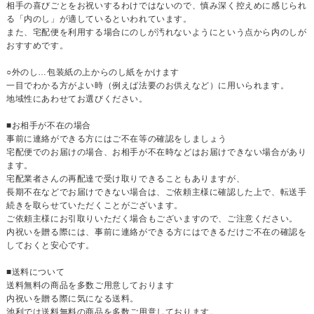
相手の喜びごとをお祝いするわけではないので、慎み深く控えめに感じられ
る「内のし」が適しているといわれています。
また、宅配便を利用する場合にのしが汚れないようにという点から内のしが
おすすめです。
○外のし…包装紙の上からのし紙をかけます
一目でわかる方がよい時（例えば法要のお供えなど）に用いられます。
地域性にあわせてお選びください。
■お相手が不在の場合
事前に連絡ができる方にはご不在等の確認をしましょう
宅配便でのお届けの場合、お相手が不在時などはお届けできない場合があり
ます。
宅配業者さんの再配達で受け取りできることもありますが、
長期不在などでお届けできない場合は、ご依頼主様に確認した上で、転送手
続きを取らせていただくことがございます。
ご依頼主様にお引取りいただく場合もございますので、ご注意ください。
内祝いを贈る際には、事前に連絡ができる方にはできるだけご不在の確認を
しておくと安心です。
■送料について
送料無料の商品を多数ご用意しております
内祝いを贈る際に気になる送料。
池利では送料無料の商品を多数ご用意しております。