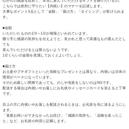
心からの感謝を込めて、本当に喜んでいただけるギフトを贈りたいもの。
こちらでは絶対に守りたい【内祝い】のマナーを記述します。
大事なポイント3点として「金額」「届け方」「タイミング」が挙げられま
す。
■金額
いただいたものの1/3～1/2が相場といわれています。
贈り手に感謝の気持ちを伝えようと、良かれと思って高価なもの選んだとし
ても
喜んでいただけるとは限らないようです。
1/2くらいの金額を意識しておくとよいでしょう。
■届け方
お土産やプチギフトといった気軽なプレゼントとは異なり、内祝いは日本の
慣習がベースになっています。
そのため親しい間柄であっても、のしや包装をしないのはNGです。
配送する場合は内祝いやお返しにお礼状やメッセージカードを添えると丁寧
です。
目上の方に内祝いやお返しを配送されるときは、お礼状を先に送るようにし
ます。
「直接お伺いができなかったお詫び」「感謝の気持ち」「品物を送ったこ
と」など、お礼状の内容に記載します。