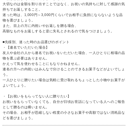
大切なのは金額を割り出すことではなく、お祝いの気持ちに対して感謝の気
持ちでお返しすること。
迷った時は、1,000円～3,000円くらいでお相手に負担にならないような品
物を選びましょう。
また、目上の方に内祝いやお返しを贈る場合、
高額なものをお返しすると逆に失礼とされるので気をつけましょう。
■先様別、迷った時のお品選びのポイント
・【連名でいただいた場合】
友人や会社の人から連名でお祝いをいただいた場合、一人ひとりに相場の品
物を選ぶ必要はありません。
かえって気を使わせることにもなりかねません。
連名の方への内祝いはみんなで分けることのできるお菓子などがよいでしょ
う。
一人ひとりに贈りたい場合は気軽に受け取れるちょっとした小物やお菓子が
よいでしょう。
・【お祝いをもらってない人に贈りたい】
お祝いをもらっていなくても、自分が日頃お世話になっている人へのご報告
として贈るのは構いません。
その場合、お相手が恐縮しない程度の小さなお菓子や高額ではない消耗品な
どを選びましょう。