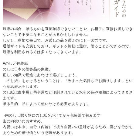
通販の場合、贈るものを直接確認できないことや、お相手に直接お渡しでき
ないことで不安になることがあるかもしれません。
しかし、多忙な毎日で、お返しの品を選ぶのにも一苦労です。
通販サイトも充実しており、ギフトを気軽に選び、贈ることができるので、
通販を利用される方は多くなってきています。
■のしと包装紙
のしは日本の贈答品の象徴。
正しい知識で用途にあわせて選びましょう。
「のし紙」をかけるということは、「改まった気持ちでお贈りします」とい
う意思表示をします。
のし紙は慶事用と弔事用など印刷されている水引の色や種類によってさまざ
まです。
贈る目的、品によって使い分ける必要があります。
○内のし…贈り物にのし紙をかけてから包装紙で包みます
主に内祝いにおすすめ。
内祝いは本来、自分（内輪）で祝う自祝いの意味があるため、喜びを分かち
あうための贈り物という意味があります。