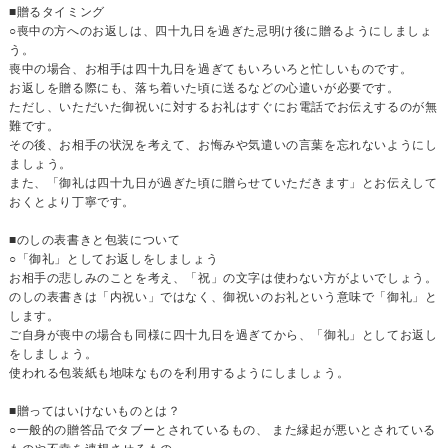
■贈るタイミング
○喪中の方へのお返しは、四十九日を過ぎた忌明け後に贈るようにしましょ
う。
喪中の場合、お相手は四十九日を過ぎてもいろいろと忙しいものです。
お返しを贈る際にも、落ち着いた頃に送るなどの心遣いが必要です。
ただし、いただいた御祝いに対するお礼はすぐにお電話でお伝えするのが無
難です。
その後、お相手の状況を考えて、お悔みや気遣いの言葉を忘れないようにし
ましょう。
また、「御礼は四十九日が過ぎた頃に贈らせていただきます」とお伝えして
おくとより丁寧です。
■のしの表書きと包装について
○「御礼」としてお返しをしましょう
お相手の悲しみのことを考え、「祝」の文字は使わない方がよいでしょう。
のしの表書きは「内祝い」ではなく、御祝いのお礼という意味で「御礼」と
します。
ご自身が喪中の場合も同様に四十九日を過ぎてから、「御礼」としてお返し
をしましょう。
使われる包装紙も地味なものを利用するようにしましょう。
■贈ってはいけないものとは？
○一般的の贈答品でタブーとされているもの、 また縁起が悪いとされている