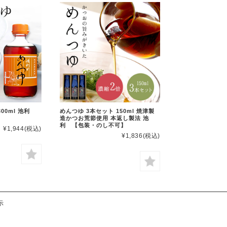
300ml 池利
めんつゆ 3本セット 150ml 焼津製
造かつお荒節使用 本返し製法 池
利 【包装・のし不可】
¥1,944
(税込)
¥1,836
(税込)
示