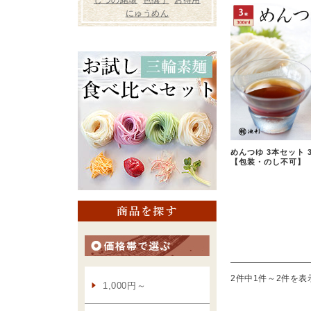
めんつゆ 3本セット 
【包装・のし不可】
2件中1件～2件を表