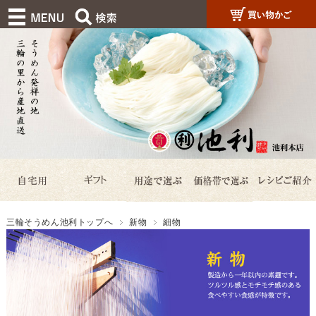
三輪そうめん池利トップへ
新物
細物