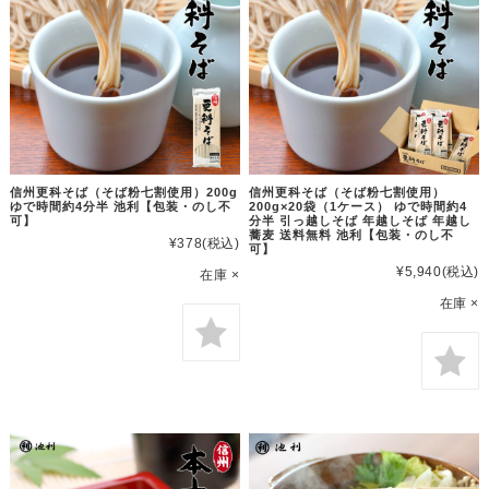
信州更科そば（そば粉七割使用）200g
信州更科そば（そば粉七割使用）
ゆで時間約4分半 池利【包装・のし不
200g×20袋（1ケース） ゆで時間約4
可】
分半 引っ越しそば 年越しそば 年越し
蕎麦 送料無料 池利【包装・のし不
¥378
(税込)
可】
¥5,940
(税込)
在庫 ×
在庫 ×