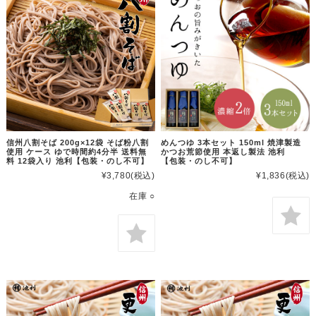
信州八割そば 200g×12袋 そば粉八割
めんつゆ 3本セット 150ml 焼津製造
使用 ケース ゆで時間約4分半 送料無
かつお荒節使用 本返し製法 池利
料 12袋入り 池利【包装・のし不可】
【包装・のし不可】
¥3,780
(税込)
¥1,836
(税込)
在庫 ○