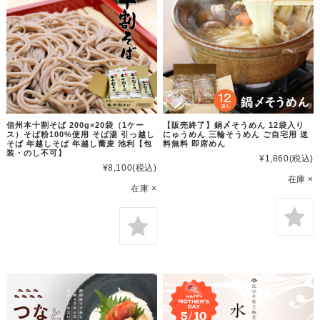
信州本十割そば 200g×20袋（1ケー
【販売終了】鍋〆そうめん 12袋入り
ス）そば粉100%使用 そば湯 引っ越し
にゅうめん 三輪そうめん ご自宅用 送
そば 年越しそば 年越し蕎麦 池利【包
料無料 即席めん
装・のし不可】
¥1,860
(税込)
¥8,100
(税込)
在庫 ×
在庫 ×