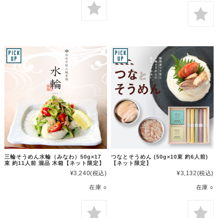
三輪そうめん水輪（みなわ）50g×17
つなとそうめん (50g×10束 約6人前)
束 約11人前 涸品 木箱【ネット限定】
【ネット限定】
¥3,240
(税込)
¥3,132
(税込)
在庫 ○
在庫 ○