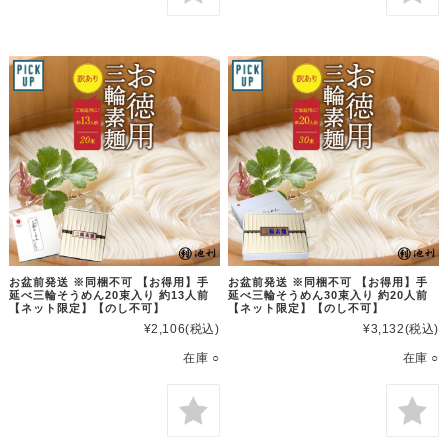
お盆前発送 ※同梱不可 【お得用】手
お盆前発送 ※同梱不可 【お得用】手
延べ三輪そうめん20束入り 約13人前
延べ三輪そうめん30束入り 約20人前
【ネット限定】【のし不可】
【ネット限定】【のし不可】
¥2,106
(税込)
¥3,132
(税込)
在庫 ○
在庫 ○