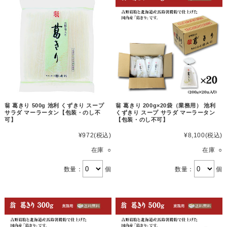
翁 葛きり 500g 池利 くずきり スープ
翁 葛きり 200g×20袋（業務用） 池利
サラダ マーラータン【包装・のし不
くずきり スープ サラダ マーラータン
可】
【包装・のし不可】
¥972
(税込)
¥8,100
(税込)
在庫 ○
在庫 ○
数量：
個
数量：
個