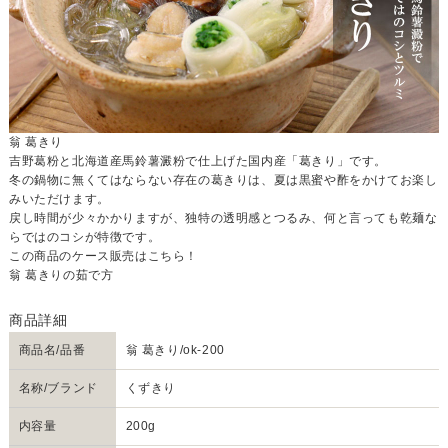
翁 葛きり
吉野葛粉と北海道産馬鈴薯澱粉で仕上げた国内産「葛きり」です。
冬の鍋物に無くてはならない存在の葛きりは、夏は黒蜜や酢をかけてお楽し
みいただけます。
戻し時間が少々かかりますが、独特の透明感とつるみ、何と言っても乾麺な
らではのコシが特徴です。
この商品のケース販売はこちら！
翁 葛きりの茹で方
商品名/品番
翁 葛きり/ok-200
名称/ブランド
くずきり
内容量
200g