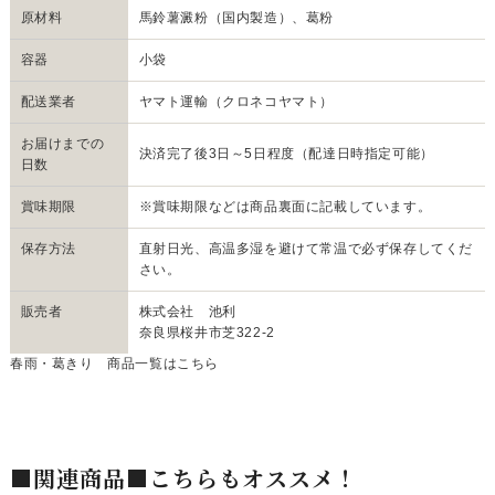
原材料
馬鈴薯澱粉（国内製造）、葛粉
容器
小袋
配送業者
ヤマト運輸（クロネコヤマト）
お届けまでの
決済完了後3日～5日程度（配達日時指定可能）
日数
賞味期限
※賞味期限などは商品裏面に記載しています。
保存方法
直射日光、高温多湿を避けて常温で必ず保存してくだ
さい。
販売者
株式会社 池利
奈良県桜井市芝322-2
春雨・葛きり 商品一覧はこちら
■関連商品■こちらもオススメ！