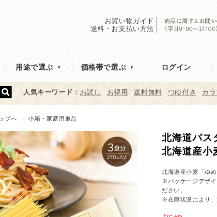
お買い物ガイド
送料・お支払い方法
ログイン
用途で選ぶ
価格帯で選ぶ
人気キーワード：
お試し
お得用
送料無料
つゆ付き
カラ
ップへ
小箱・家庭用単品
北海道パスタ
北海道産小
北海道産小麦「ゆめ
※パッケージデザイ
ださい。
※在庫状況により、