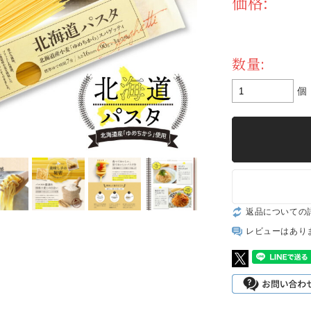
価格:
数量:
個
返品についての
レビューはあり