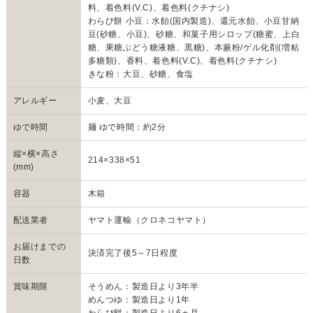
料、着色料(V.C)、着色料(クチナシ)
わらび餅 小豆：水飴(国内製造)、還元水飴、小豆甘納
豆(砂糖、小豆)、砂糖、和菓子用シロップ(糖蜜、上白
糖、果糖ぶどう糖液糖、黒糖)、本蕨粉/ゲル化剤(増粘
多糖類)、香料、着色料(V.C)、着色料(クチナシ)
きな粉：大豆、砂糖、食塩
アレルギー
小麦、大豆
ゆで時間
麺 ゆで時間：約2分
縦×横×高さ
214×338×51
(mm)
容器
木箱
配送業者
ヤマト運輸（クロネコヤマト）
お届けまでの
決済完了後5～7日程度
日数
賞味期限
そうめん：製造日より3年半
めんつゆ：製造日より1年