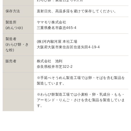
わらび餅：製造日より6ヵ月
保存方法
直射日光、高温多湿を避けて保存してください。
製造所
ヤマモリ株式会社
(めんつゆ)
三重県桑名市森忠465-4
製造者
(株)河内駿河屋 本社工場
(わらび餅・き
大阪府大阪市東住吉区住道矢田4-19-4
な粉)
販売者
株式会社 池利
奈良県桜井市芝322-2
※手延べそうめん製造工場では卵・そばを含む製品を
製造しています。
※わらび餅製造工場では小麦粉・卵・乳成分・もも・
アーモンド・りんご・さけを含む製品を製造していま
す。