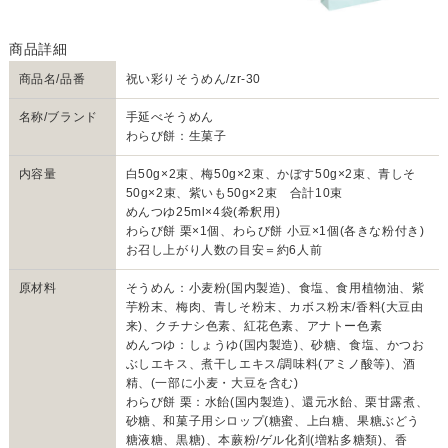
商品名/品番
祝い彩りそうめん/zr-30
名称/ブランド
手延べそうめん
わらび餅：生菓子
内容量
白50g×2束、梅50g×2束、かぼす50g×2束、青しそ
50g×2束、紫いも50g×2束 合計10束
めんつゆ25ml×4袋(希釈用)
わらび餅 栗×1個、わらび餅 小豆×1個(各きな粉付き)
お召し上がり人数の目安＝約6人前
原材料
そうめん：小麦粉(国内製造)、食塩、食用植物油、紫
芋粉末、梅肉、青しそ粉末、カボス粉末/香料(大豆由
来)、クチナシ色素、紅花色素、アナトー色素
めんつゆ：しょうゆ(国内製造)、砂糖、食塩、かつお
ぶしエキス、煮干しエキス/調味料(アミノ酸等)、酒
精、(一部に小麦・大豆を含む)
わらび餅 栗：水飴(国内製造)、還元水飴、栗甘露煮、
砂糖、和菓子用シロップ(糖蜜、上白糖、果糖ぶどう
糖液糖、黒糖)、本蕨粉/ゲル化剤(増粘多糖類)、香