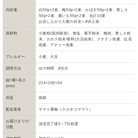
内容量
白50g×2束、梅50g×2束、かぼす50g×2束、青しそ
50g×2束、紫いも50g×2束 合計10束
お召し上がり人数の目安＝約6人前
原材料
小麦粉(国内製造)、食塩、紫芋粉末、梅肉、青しそ粉
末、カボス粉末/香料(大豆由来)、クチナシ色素、紅花
色素、アナトー色素
アレルギー
小麦、大豆
調理方法
ゆで時間 約5分
縦×横×高さ
214×200×34
(mm)
容器
紙箱
配送業者
ヤマト運輸（クロネコヤマト）
お届けまでの
決済完了後5～7日程度
日数