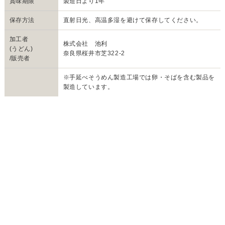
賞味期限
製造日より1年
保存方法
直射日光、高温多湿を避けて保存してください。
加工者
株式会社 池利
(うどん)
奈良県桜井市芝322-2
/販売者
※手延べそうめん製造工場では卵・そばを含む製品を
製造しています。