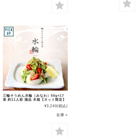
三輪そうめん水輪（みなわ）50g×17
束 約11人前 涸品 木箱【ネット限定】
¥3,240
(税込)
在庫 ○