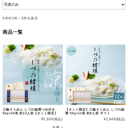
5件中1件～5件を表示
商品一覧
三輪そうめん しづの緒環つゆ付き
【ネット限定】三輪そうめん しづの緒
50g×20束 約13人前【ネット限定】
環 50g×12束 約8人前 ギフト
¥5,300
(税込)
¥2,949
(税込)
在庫 ○