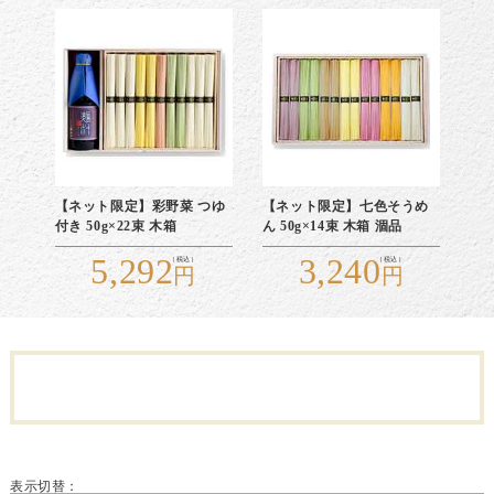
【ネット限定】彩野菜 つゆ
【ネット限定】七色そうめ
付き 50g×22束 木箱
ん 50g×14束 木箱 涸品
5,292
3,240
表示切替：