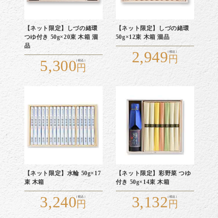
【ネット限定】しづの緒環
【ネット限定】しづの緒環
つゆ付き 50g×20束 木箱 涸
50g×12束 木箱 涸品
品
2,949
5,300
【ネット限定】水輪 50g×17
【ネット限定】彩野菜 つゆ
束 木箱
付き 50g×14束 木箱
3,240
3,132