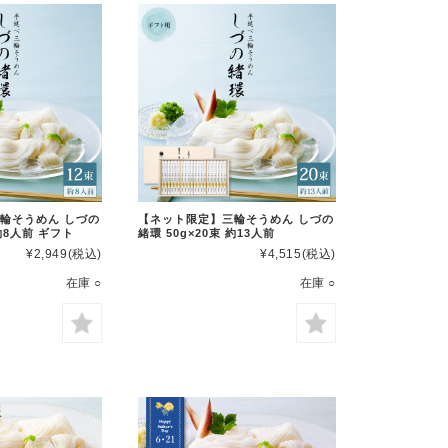
輪そうめん しづの
【ネット限定】三輪そうめん しづの
 約8人前 ギフト
緒環 50g×20束 約13人前
¥2,949
(税込)
¥4,515
(税込)
在庫 ○
在庫 ○