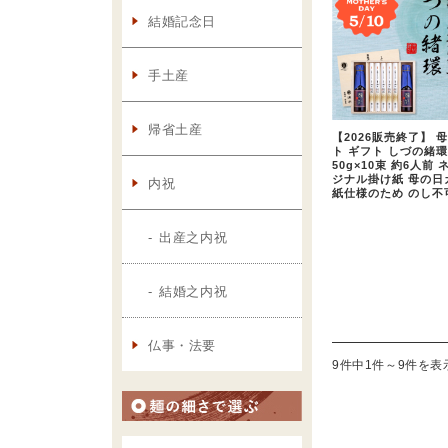
【2026販売終了】 
ト ギフト しづの緒環
50g×10束 約6人前
ジナル掛け紙 母の日
紙仕様のため のし不
9件中1件～9件を表