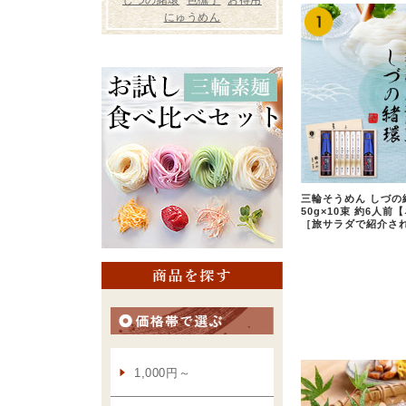
三輪そうめん しづの
50g×10束 約6人
［旅サラダで紹介さ