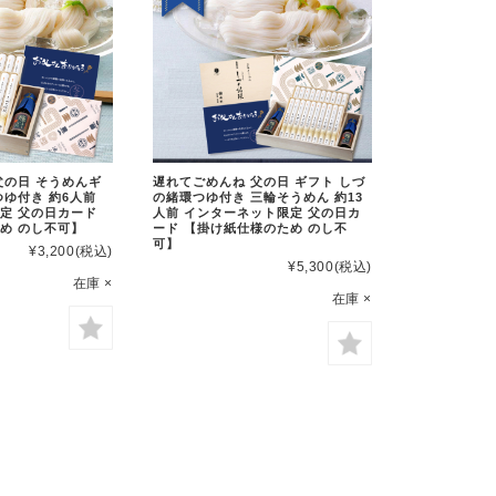
父の日 そうめんギ
遅れてごめんね 父の日 ギフト しづ
つゆ付き 約6人前
の緒環つゆ付き 三輪そうめん 約13
定 父の日カード
人前 インターネット限定 父の日カ
め のし不可】
ード 【掛け紙仕様のため のし不
可】
¥3,200
(税込)
¥5,300
(税込)
在庫 ×
在庫 ×