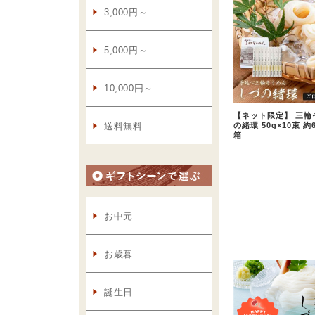
【ネット限定】 三輪
の緒環 50g×10束 
箱