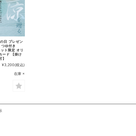
母の日 プレゼン
 つゆ付き
 ネット限定 オリ
カード 【掛け
可】
¥3,200
(税込)
在庫 ×
示