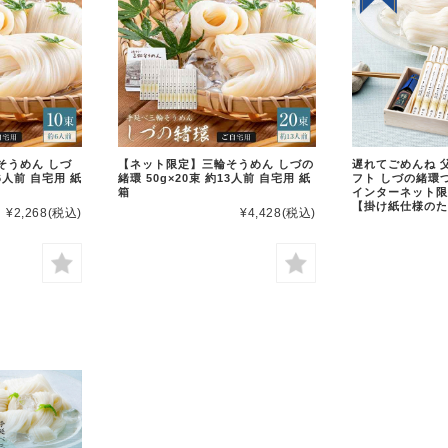
そうめん しづ
【ネット限定】三輪そうめん しづの
遅れてごめんね 
約6人前 自宅用 紙
緒環 50g×20束 約13人前 自宅用 紙
フト しづの緒環
箱
インターネット限
【掛け紙仕様のた
¥2,268
(税込)
¥4,428
(税込)