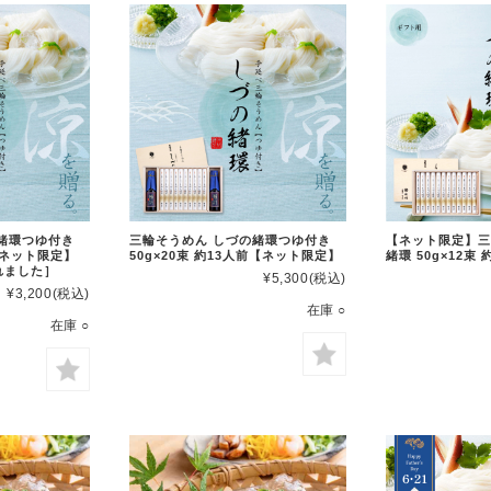
緒環つゆ付き
三輪そうめん しづの緒環つゆ付き
【ネット限定】三
前【ネット限定】
50g×20束 約13人前【ネット限定】
緒環 50g×12束
れました］
¥5,300
(税込)
¥3,200
(税込)
在庫 ○
在庫 ○