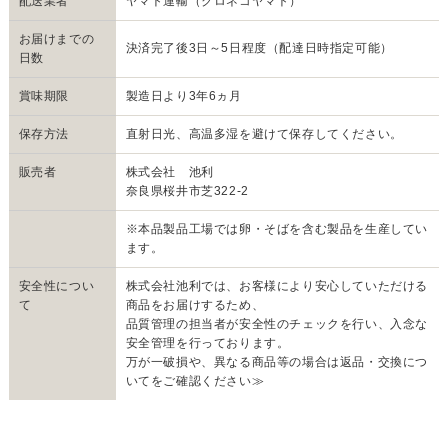
配送業者
ヤマト運輸（クロネコヤマト）
お届けまでの
決済完了後3日～5日程度（配達日時指定可能）
日数
賞味期限
製造日より3年6ヵ月
保存方法
直射日光、高温多湿を避けて保存してください。
販売者
株式会社 池利
奈良県桜井市芝322-2
※本品製品工場では卵・そばを含む製品を生産してい
ます。
安全性につい
株式会社池利では、お客様により安心していただける
て
商品をお届けするため、
品質管理の担当者が安全性のチェックを行い、入念な
安全管理を行っております。
万が一破損や、異なる商品等の場合は
返品・交換につ
いてをご確認ください≫