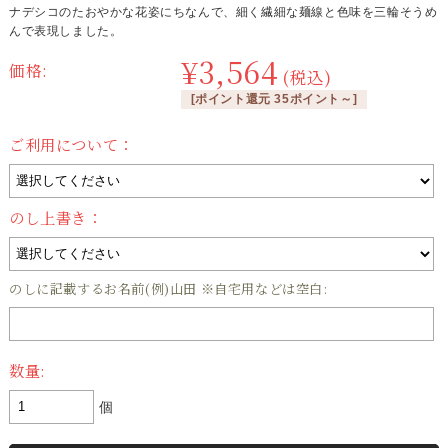
ナデシコのたおやかな花姿にちなんで、細く繊細な麺線と色味を三輪そうめ
んで表現しました。
¥3,564
価格:
(税込)
[ポイント還元 35ポイント～]
ご利用について：
のし上書き：
のしに記載するお名前(例)山田 ※自宅用などは空白:
数量:
個