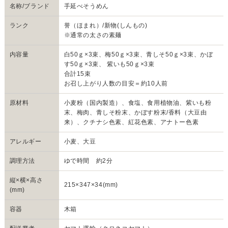
名称/ブランド
手延べそうめん
ランク
誉（ほまれ）/新物(しんもの)
※通常の太さの素麺
内容量
白50ｇ×3束、梅50ｇ×3束、青しそ50ｇ×3束、かぼ
す50ｇ×3束、 紫いも50ｇ×3束
合計15束
お召し上がり人数の目安＝約10人前
原材料
小麦粉（国内製造）、食塩、食用植物油、紫いも粉
末、梅肉、青しそ粉末、かぼす粉末/香料（大豆由
来）、クチナシ色素、紅花色素、アナトー色素
アレルギー
小麦、大豆
調理方法
ゆで時間 約2分
縦×横×高さ
215×347×34(mm)
(mm)
容器
木箱