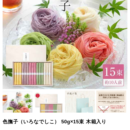
色撫子（いろなでしこ） 50g×15束 木箱入り