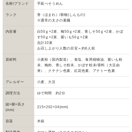
名称/ブランド
手延べそうめん
ランク
誉（ほまれ）/新物(しんもの)
※通常の太さの素麺
内容量
白50ｇ×2束、梅50ｇ×2束、青しそ50ｇ×2束、かぼ
す50ｇ×2束、紫いも50ｇ×2束
合計10束
お召し上がり人数の目安＝約6人前
原材料
小麦粉（国内製造）、食塩、食用植物油、紫いも粉
末、梅肉、青しそ粉末、かぼす粉末/香料（大豆由
来）、クチナシ色素、紅花色素、アナトー色素
アレルギー
小麦、大豆
調理方法
ゆで時間 約2分
縦×横×高さ
215×202×34(mm)
(mm)
容器
木箱