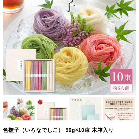
色撫子（いろなでしこ） 50g×10束 木箱入り