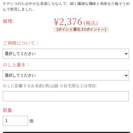
ナデシコのたおやかな花姿にちなんで、細く繊細な麺線と色味を三輪そうめ
んで表現しました。
¥2,376
価格:
(税込)
[ポイント還元 23ポイント～]
ご利用について：
のし上書き：
のしに記載するお名前(例)山田 ※自宅用などは空白:
数量:
個