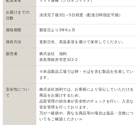
配送業者
ヤマト運輸（クロネコヤマト）
お届けまでの
決済完了後3日～5日程度（配達日時指定可能）
日数
賞味期限
製造日より3年6ヵ月
保存方法
直射日光、高温多湿を避けて保存してください。
販売者
株式会社 池利
奈良県桜井市芝322-2
※本品製品工場では卵・そばを含む製品を生産してい
ます。
安全性につい
株式会社池利では、お客様により安心していただける
て
商品をお届けするため、
品質管理の担当者が安全性のチェックを行い、入念な
安全管理を行っております。
万が一破損や、異なる商品等の場合は
返品・交換につ
いてをご確認ください≫