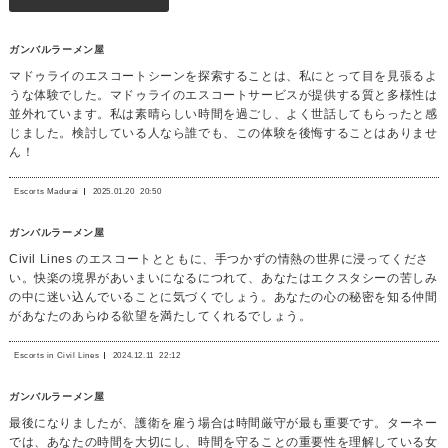
ガンバルラーメン屋
マドゥライのエスコートシーンを探索することは、私にとって目を見張るよ
うな体験でした。マドゥライのエスコートサービスが提供する質と多様性は
並外れています。私は素晴らしい時間を過ごし、よく世話してもらったと感
じました。検討している人なら誰でも、この体験を後悔することはありませ
ん！
Escorts Madurai
2025.01.20
20:50
ガンバルラーメン屋
Civil Lines のエスコートとともに、手つかずの情熱の世界に浸ってくださ
い。快楽の境界があいまいになるにつれて、あなたはエクスタシーの苦しみ
の中に迷い込んでいることに気づくでしょう。あなたの心の秘密を知る仲間
があなたのあらゆる欲望を満たしてくれるでしょう。
Escorts in Civil Lines
2024.12.11
22:12
ガンバルラーメン屋
最後になりましたが、護衛を雇う場合は時間厳守が最も重要です。ターネー
では、あなたの時間を大切にし、時間を守ることの重要性を理解している女