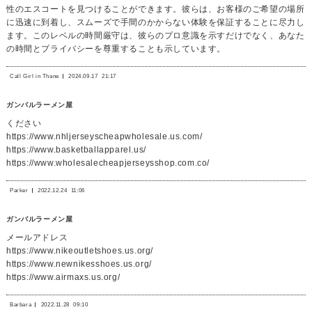
性のエスコートを見つけることができます。彼らは、お客様のご希望の場所
に迅速に到着し、スムーズで手間のかからない体験を保証することに尽力し
ます。このレベルの時間厳守は、彼らのプロ意識を示すだけでなく、あなた
の時間とプライバシーを尊重することも示しています。
Call Girl in Thane
2024.09.17
21:17
ガンバルラーメン屋
ください
https://www.nhljerseyscheapwholesale.us.com/
https://www.basketballapparel.us/
https://www.wholesalecheapjerseysshop.com.co/
Parker
2022.12.24
11:06
ガンバルラーメン屋
メールアドレス
https://www.nikeoutletshoes.us.org/
https://www.newnikesshoes.us.org/
https://www.airmaxs.us.org/
Barbara
2022.11.28
09:10