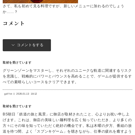
さて、私も初めて見る料理ですが、新しいメニューに加わるのでしょう
か……？
コメント
コメントをする
取材を受けています
グリーンゾーンをマスターし、それぞれのユニークな軌道に関連するリスク
を意識し、戦略的にパワーとバウンスを高めることで、ゲームが提供するす
べての素晴らしいコースをクリアできます。
golf hit
2026.01.13
18:12
取材を受けています
BS朝日「鉄道の旅と風景」に御店が取材されたこと、心よりお祝い申し上
げます。これは、御店の美味しい麺料理を広く知っていただき、より多くの
方々にその味を知っていただく絶好の機会です。私は木曜の夕方、番組の放
送を待つ間、よく「スプンキゲーム」を聴きながら、仕事の疲れを癒すよう