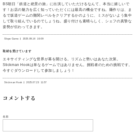
BS朝日「鉄道と絶景の旅」に出演していただけるなんて、本当に嬉しいで
す！お店の魅力を広く知っていただくには最高の機会ですね。麺作りは、ま
るで坂道ゲームの難関レベルをクリアするかのように、ミスがないよう集中
して取り組んでいるのでしょうね。盛り付けも素晴らしく、シェフの真摯な
姿勢が伝わってきます。
Slope Game
2025.09.16
10:09
取材を受けています
エキサイティングな世界が幕を開ける。リズムと勢いはあなた次第。
Stickman Hookは単なるゲームではありません。挑戦者のための挑戦です。
今すぐダウンロードして参加しましょう！
Stickman Hook
2025.07.23
11:57
コメントする
名前