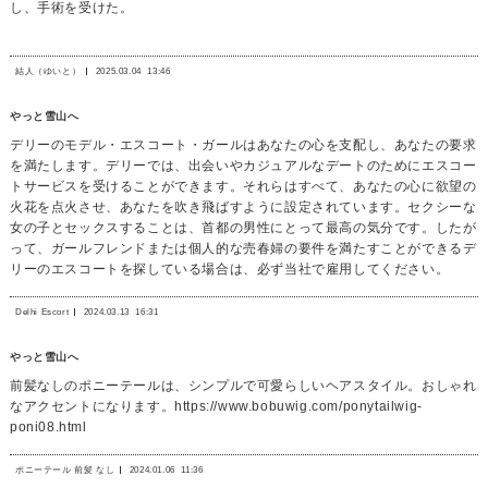
し、手術を受けた。
結人（ゆいと）
2025.03.04
13:46
やっと雪山へ
デリーのモデル・エスコート・ガールはあなたの心を支配し、あなたの要求
を満たします。デリーでは、出会いやカジュアルなデートのためにエスコー
トサービスを受けることができます。それらはすべて、あなたの心に欲望の
火花を点火させ、あなたを吹き飛ばすように設定されています。セクシーな
女の子とセックスすることは、首都の男性にとって最高の気分です。したが
って、ガールフレンドまたは個人的な売春婦の要件を満たすことができるデ
リーのエスコートを探している場合は、必ず当社で雇用してください。
Delhi Escort
2024.03.13
16:31
やっと雪山へ
前髪なしのポニーテールは、シンプルで可愛らしいヘアスタイル。おしゃれ
なアクセントになります。https://www.bobuwig.com/ponytailwig-
poni08.html
ポニーテール 前髪 なし
2024.01.06
11:36