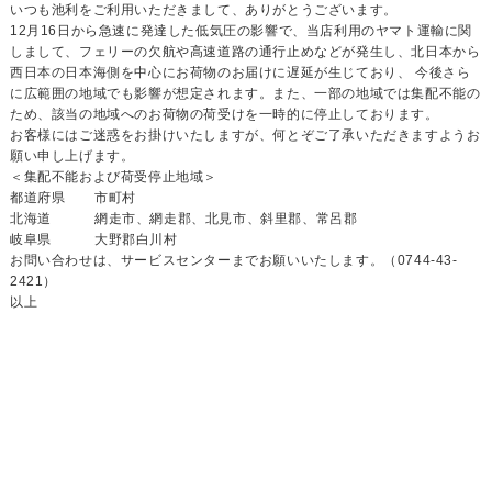
いつも池利をご利用いただきまして、ありがとうございます。
12月16日から急速に発達した低気圧の影響で、当店利用のヤマト運輸に関
しまして、フェリーの欠航や高速道路の通行止めなどが発生し、北日本から
西日本の日本海側を中心にお荷物のお届けに遅延が生じており、 今後さら
に広範囲の地域でも影響が想定されます。また、一部の地域では集配不能の
ため、該当の地域へのお荷物の荷受けを一時的に停止しております。
お客様にはご迷惑をお掛けいたしますが、何とぞご了承いただきますようお
願い申し上げます。
＜集配不能および荷受停止地域＞
都道府県
市町村
北海道
網走市、網走郡、北見市、斜里郡、常呂郡
岐阜県
大野郡白川村
お問い合わせは、サービスセンターまでお願いいたします。（0744-43-
2421）
以上