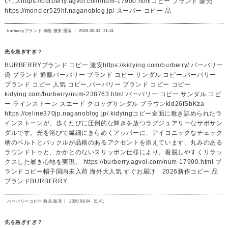
い,.スhttps://burberry.agvol.com/num-17900.htmlコピー ブランド 販売
https://moncler529hf.naganoblog.jp/ スーパー コピー 品
burberryブランド 偽物 激安 通販
2026.08.04
21:41
先を急ぎすぎ？
BURBERRYブランド コピー 激安https://kidying.com/burberry/ バーバリー
偽 ブランド 通販バーバリー ブランド コピー サンダル コピー,バーバリー
ブランド コピー 人気 コピー,バーバリー ブランド コピー コピー
kidying.com/burberry/num-238763.html バーバリー コピー サンダル コピ
ー ラインストーン スエード クロッグサンダル ブラウンkid26fSbKza
https://celine370jp.naganoblog.jp/ kidyingコピー全面に敷き詰められたラ
インストーンが、歩くたびに圧倒的な輝きを放つラグジュアリーなサボサン
ダルです。光を浴びて繊細にきらめくアッパーに、アイコニックなチェック
柄のベルトとバックルが品格のあるアクセントを添えています。丸みのある
ラウンドトゥと、かかとのないスリッポン仕様により、着脱しやすくリラッ
クスした履き心地を実現。 https://burberry.agvol.com/num-17900.html ブ
ランドコピー帽子国内未入荷 海外大人気 すぐお届け 2026新作コピー 品
ブランドBURBERRY
バーバリーコピー 商品 販売
2026.08.04
21:41
先を急ぎすぎ？