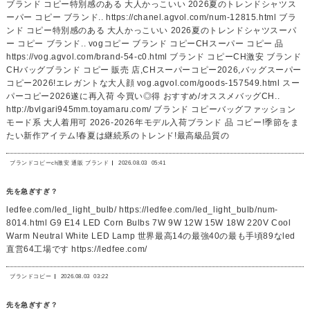
ブランド コピー特別感のある 大人かっこいい 2026夏のトレンドシャツス
ーパー コピー ブランド.. https://chanel.agvol.com/num-12815.html ブラ
ンド コピー特別感のある 大人かっこいい 2026夏のトレンドシャツスーパ
ー コピー ブランド.. vogコピー ブランド コピーCHスーパー コピー 品
https://vog.agvol.com/brand-54-c0.html ブランド コピーCH激安 ブランド
CHバッグブランド コピー 販売 店,CHスーパーコピー2026,バッグスーパー
コピー2026!エレガントな大人顔 vog.agvol.com/goods-157549.html スー
パーコピー2026遂に再入荷 今買い◎得 おすすめ/オススメバッグCH..
http://bvlgari945mm.toyamaru.com/ ブランド コピーバッグファッション
モード系 大人着用可 2026-2026年モデル入荷ブランド 品 コピー!季節をま
たい新作アイテム!春夏は継続系のトレンド!最高級品質の
ブランドコピーch激安 通販 ブランド
2026.08.03
05:41
先を急ぎすぎ？
ledfee.com/led_light_bulb/ https://ledfee.com/led_light_bulb/num-
8014.html G9 E14 LED Corn Bulbs 7W 9W 12W 15W 18W 220V Cool
Warm Neutral White LED Lamp 世界最高14の最強40の最も手頃89なled
直営64工場です https://ledfee.com/
ブランドコピー
2026.08.03
03:22
先を急ぎすぎ？