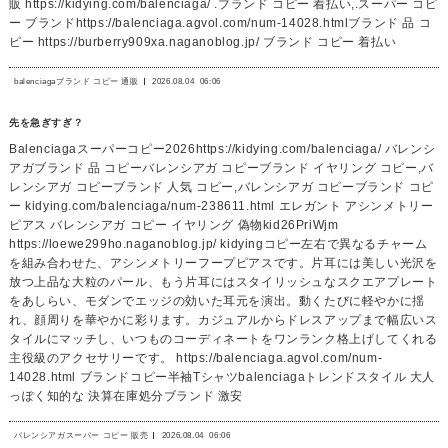
販 https://kidying.com/balenciaga/ .ブランド コピー 着払い,.スーパー コピ
ー ブランドhttps://balenciaga.agvol.com/num-14028.htmlブランド 品 コ
ピー https://burberry909xa.naganoblog.jp/ ブランド コピー 着払い
balenciagaブランド コピー 通販
2026.08.04
06:06
先を急ぎすぎ？
Balenciagaスーパーコピー2026https://kidying.com/balenciaga/ バレンシ
アガブランド 品 コピーバレンシアガ コピーブランド イヤリング コピー,バ
レンシアガ コピーブランド 人気 コピー,バレンシアガ コピーブランド コピ
ー kidying.com/balenciaga/num-238611.html エレガント アシンメトリー
ピアス バレンシアガ コピー イヤリング 偽物kid26PriWjm
https://loewe299ho.naganoblog.jp/ kidyingコピー左右で異なるチャーム
を組み合わせた、アシンメトリーフープピアスです。片耳には美しい光沢を
放つ上品な大粒のパール、もう片耳にはスタイリッシュなスクエアプレート
をあしらい、モダンでエッジの効いた耳元を演出。動くたびに軽やかに揺
れ、顔周りを華やかに彩ります。カジュアルからドレスアップまで幅広いス
タイルにマッチし、いつものコーディネートをワンランク格上げしてくれる
主役級のアクセサリーです。 https://balenciaga.agvol.com/num-
14028.html ブランドコピー半袖Tシャツbalenciagaトレンドスタイル 大人
っぽく知的な 決算在庫処分ブランド 激安
バレンシアガスーパー コピー 販売
2026.08.04
06:06