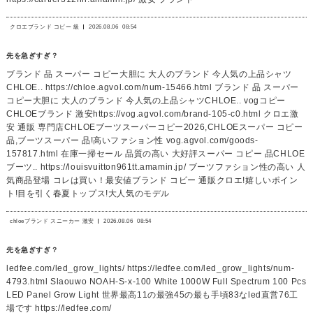
クロエブランド コピー 級
2026.08.06
08:54
先を急ぎすぎ？
ブランド 品 スーパー コピー大胆に 大人のブランド 今人気の上品シャツ
CHLOE.. https://chloe.agvol.com/num-15466.html ブランド 品 スーパー
コピー大胆に 大人のブランド 今人気の上品シャツCHLOE.. vogコピー
CHLOEブランド 激安https://vog.agvol.com/brand-105-c0.html クロエ激
安 通販 専門店CHLOEブーツスーパーコピー2026,CHLOEスーパー コピー
品,ブーツスーパー 品!高いファション性 vog.agvol.com/goods-
157817.html 在庫一掃セール 品質の高い 大好評スーパー コピー 品CHLOE
ブーツ.. https://louisvuitton961tt.amamin.jp/ ブーツファション性の高い 人
気商品登場 コレは買い！最安値ブランド コピー 通販クロエ!嬉しいポイン
ト!目を引く春夏トップス!大人気のモデル
chloeブランド スニーカー 激安
2026.08.06
08:54
先を急ぎすぎ？
ledfee.com/led_grow_lights/ https://ledfee.com/led_grow_lights/num-
4793.html Slaouwo NOAH-S-x-100 White 1000W Full Spectrum 100 Pcs
LED Panel Grow Light 世界最高11の最強45の最も手頃83なled直営76工
場です https://ledfee.com/