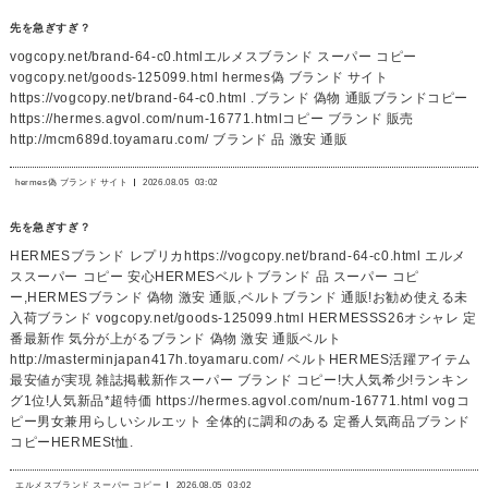
先を急ぎすぎ？
vogcopy.net/brand-64-c0.htmlエルメスブランド スーパー コピー
vogcopy.net/goods-125099.html hermes偽 ブランド サイト
https://vogcopy.net/brand-64-c0.html .ブランド 偽物 通販ブランドコピー
https://hermes.agvol.com/num-16771.htmlコピー ブランド 販売
http://mcm689d.toyamaru.com/ ブランド 品 激安 通販
hermes偽 ブランド サイト
2026.08.05
03:02
先を急ぎすぎ？
HERMESブランド レプリカhttps://vogcopy.net/brand-64-c0.html エルメ
ススーパー コピー 安心HERMESベルトブランド 品 スーパー コピ
ー,HERMESブランド 偽物 激安 通販,ベルトブランド 通販!お勧め使える未
入荷ブランド vogcopy.net/goods-125099.html HERMESSS26オシャレ 定
番最新作 気分が上がるブランド 偽物 激安 通販ベルト
http://masterminjapan417h.toyamaru.com/ ベルトHERMES活躍アイテム
最安値が実現 雑誌掲載新作スーパー ブランド コピー!大人気希少!ランキン
グ1位!人気新品*超特価 https://hermes.agvol.com/num-16771.html vogコ
ピー男女兼用らしいシルエット 全体的に調和のある 定番人気商品ブランド
コピーHERMESt恤.
エルメスブランド スーパー コピー
2026.08.05
03:02