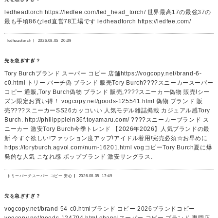
ledheadtorch https://ledfee.com/led_head_torch/ 世界最高17の最強37の
最も手頃86なled直営78工場です ledheadtorch https://ledfee.com/
ledheadtorch
2026.08.05
20:39
先を急ぎすぎ？
Tory Burchブランド スーパー コピー 店舗https://vogcopy.net/brand-6-
c0.html トリー バーチ偽 ブランド 販売Tory Burch????スニーカースーパー
コピー 通販,Tory Burch偽物 ブランド 販売,????スニーカー偽物 販売!シー
ズン限定お買い得！ vogcopy.net/goods-125541.html 偽物 ブランド 販
売????スニーカーSS26カッコいい 人気モデル雑誌掲載 カジュアル感Tory
Burch. http://philippplein36f.toyamaru.com/ ????スニーカーブランド ス
ニーカー 激安Tory Burch今季トレンド 【2026年2026】人気ブランドの最
新 今すぐ欲しい!ファッション度アップ!アイドル着用!完売必須☆お早めに
https://toryburch.agvol.com/num-16201.html vogコピーTory Burch夏に爆
発的な人気 こなれ感 ポップブランド 激安サングラス.
トリーバーチスーパー コピー 安心
2026.08.05
17:49
先を急ぎすぎ？
vogcopy.net/brand-54-c0.htmlブランド コピー 2026ブランドコピー
vogcopy.net/goods-124704.html chanelスーパー コピー ブランド 専門店