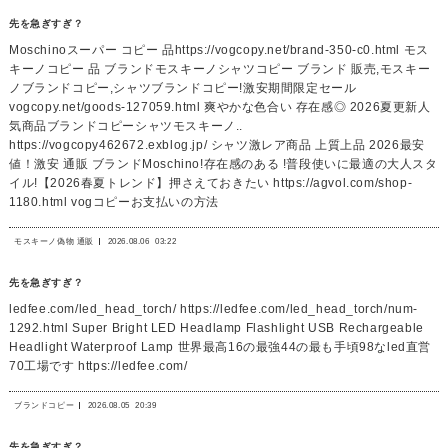
先を急ぎすぎ？
Moschinoスーパー コピー 品https://vogcopy.net/brand-350-c0.html モス
キーノコピー 品 ブランドモスキーノシャツコピー ブランド 販売,モスキー
ノブランドコピー,シャツブランドコピー!激安期間限定セール
vogcopy.net/goods-127059.html 爽やかな色合い 存在感◎ 2026夏更新人
気商品ブランドコピーシャツモスキーノ..
https://vogcopy462672.exblog.jp/ シャツ激レア商品 上質上品 2026最安
値！激安 通販 ブランドMoschino!存在感のある !普段使いに最適の大人スタ
イル!【2026春夏トレンド】押さえておきたい https://agvol.com/shop-
1180.html vogコピーお支払いの方法
モスキーノ偽物 通販
2026.08.06
03:22
先を急ぎすぎ？
ledfee.com/led_head_torch/ https://ledfee.com/led_head_torch/num-
1292.html Super Bright LED Headlamp Flashlight USB Rechargeable
Headlight Waterproof Lamp 世界最高16の最強44の最も手頃98なled直営
70工場です https://ledfee.com/
ブランドコピー
2026.08.05
20:39
先を急ぎすぎ？