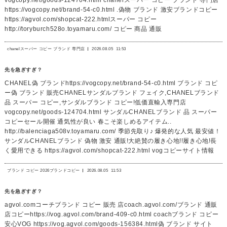
https://vogcopy.net/brand-54-c0.html .偽物 ブランド 激安ブランドコピー
https://agvol.com/shopcat-222.htmlスーパー コピー
http://toryburch528o.toyamaru.com/ コピー 商品 通販
chanelスーパー コピー ブランド 専門店
2026.08.05
11:53
先を急ぎすぎ？
CHANEL偽 ブランドhttps://vogcopy.net/brand-54-c0.html ブランド コピ
ー偽 ブランド 販売CHANELサンダルブランド フェイク,CHANELブランド
品 スーパー コピー,サンダルブランド コピー!低価直輸入専門店
vogcopy.net/goods-124704.html サンダルCHANELブランド 品 スーパー
コピーセール開催 通気性が良い 春こそ楽しめるアイテム..
http://balenciaga508v.toyamaru.com/ 季節先取り♪ 爆発的な人気 最安値！
サンダルCHANELブランド 偽物 激安 通販!大絶賛の履き心地!!履き心地!長
く愛用できる https://agvol.com/shopcat-222.html vogコピーサイト情報
ブランド コピー 2026ブランドコピー
2026.08.05
11:53
先を急ぎすぎ？
agvol.comコーチブランド コピー 販売 店coach.agvol.com/ブランド 通販
店コピーhttps://vog.agvol.com/brand-409-c0.html coachブランド コピー
安心VOG https://vog.agvol.com/goods-156384.html偽 ブランド サイト