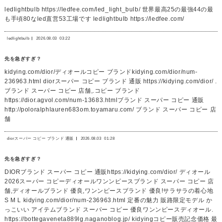
ledlightbulb https://ledfee.com/led_light_bulb/ 世界最高25の最強44の最
も手頃80なled直営53工場です ledlightbulb https://ledfee.com/
ledlightbulb
2026.08.03
03:22
先を急ぎすぎ？
kidying.com/dior/ディオールコピー ブランドkidying.com/dior/num-
236963.html diorスーパー コピー ブランド 通販 https://kidying.com/dior/ .
ブランド スーパー コピー 店舗,.コピー ブランド
https://dior.agvol.com/num-13683.htmlブランド スーパー コピー 通販
http://poloralphlauren683om.toyamaru.com/ ブランド スーパー コピー 店
舗
diorスーパー コピー ブランド 通販
2026.08.03
01:28
先を急ぎすぎ？
DIORブランド スーパー コピー 通販https://kidying.com/dior/ ディオール
2026スーパー コピーディオールワンンピースブランド スーパー コピー 店
舗,ディオールブランド 優良,ワンンピースブランド 優良!サラサラの着心地
S M L kidying.com/dior/num-236963.html 定番の魅力 販路限定モデル か
っこいい アイテムブランド スーパー コピー 優良ワンンピースディオール.
https://bottegaveneta889lg.naganoblog.jp/ kidyingコピー販売記念価格 最