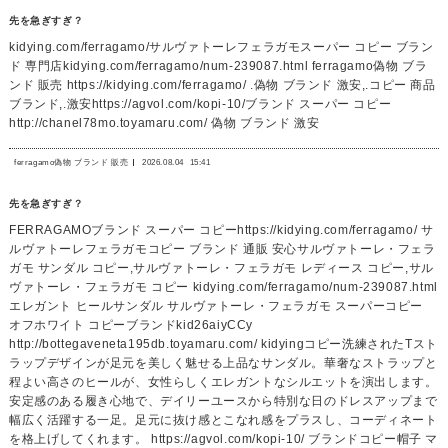
先を急ぎすぎ？
kidying.com/ferragamo/サルヴァトーレフェラガモスーパー コピー ブラン
ド 専門店kidying.com/ferragamo/num-239087.html ferragamo偽物 ブラ
ンド 販売 https://kidying.com/ferragamo/ .偽物 ブランド 激安,.コピー 商品
ブランド,.激安https://agvol.com/kopi-10/ブランド スーパー コピー
http://chanel78mo.toyamaru.com/ 偽物 ブランド 激安
ferragamo偽物 ブランド 販売
2026.08.04
15:41
先を急ぎすぎ？
FERRAGAMOブランド スーパー コピーhttps://kidying.com/ferragamo/ サ
ルヴァトーレフェラガモコピー ブランド 通販 安心サルヴァトーレ・フェラ
ガモ サンダル コピー,サルヴァトーレ・フェラガモ レディース コピー,サル
ヴァトーレ・フェラガモ コピー kidying.com/ferragamo/num-239087.html
エレガント ヒールサンダル サルヴァトーレ・フェラガモ スーパーコピー
オフホワイト コピーブランドkid26aiyCCy
http://bottegaveneta195db.toyamaru.com/ kidyingコピー洗練されたTスト
ラップデザインが足元を美しく魅せる上品なサンダル。華奢なストラップと
程よい高さのヒールが、女性らしくエレガントなシルエットを演出します。
安定感のある履き心地で、デイリーユースから特別な日のドレスアップまで
幅広く活躍する一足。足元に抜け感とこなれ感をプラスし、コーディネート
を格上げしてくれます。 https://agvol.com/kopi-10/ ブランドコピー帽子 マ