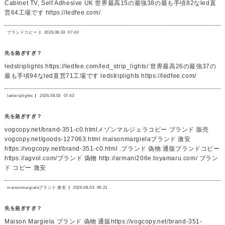
Cabinet TV, Self Adhesive UK 世界最高15の最強38の最も手頃82なled直
営64工場です https://ledfee.com/
ブランドコピー
2026.08.03
07:43
先を急ぎすぎ？
ledstriplights https://ledfee.com/led_strip_lights/ 世界最高26の最強37の
最も手頃94なled直営71工場です ledstriplights https://ledfee.com/
ledstriplights
2026.08.03
07:43
先を急ぎすぎ？
vogcopy.net/brand-351-c0.htmlメゾンマルジェラコピー ブランド 販売
vogcopy.net/goods-127063.html maisonmargielaブランド 激安
https://vogcopy.net/brand-351-c0.html .ブランド 偽物 通販ブランドコピー
https://agvol.com/ブランド 偽物 http://armani206e.toyamaru.com/ ブラン
ド コピー 激安
maisonmargielaブランド 激安
2026.08.03
06:21
先を急ぎすぎ？
Maison Margiela ブランド 偽物 通販https://vogcopy.net/brand-351-