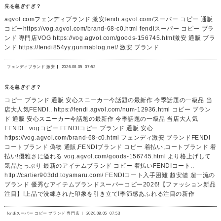
先を急ぎすぎ？
agvol.comフェンディブランド 激安fendi.agvol.com/スーパー コピー 通販
コピーhttps://vog.agvol.com/brand-68-c0.html fendiスーパー コピー ブラ
ンド 専門店VOG https://vog.agvol.com/goods-156745.html激安 通販 ブラ
ンド https://fendi854yy.gunmablog.net/ 激安 ブランド
フェンディブランド 激安
2026.08.05
07:53
先を急ぎすぎ？
コピー ブランド 通販 安心スニーカー今話題の最新作 今季話題の一級品 当
店大人気FENDI.. https://fendi.agvol.com/num-12936.html コピー ブラン
ド 通販 安心スニーカー今話題の最新作 今季話題の一級品 当店大人気
FENDI.. vogコピー FENDIコピー ブランド 通販 安心
https://vog.agvol.com/brand-68-c0.html フェンディ激安 ブランドFENDI
コートブランド 偽物 通販,FENDIブランド コピー 着払い,コートブランド 着
払い!優雅さに溢れる vog.agvol.com/goods-156745.html より格上げして
気品たっぷり 最新のアイテムブランド コピー 着払いFENDIコート..
http://cartier903dd.toyamaru.com/ FENDIコート入手困難 超安値 超一流の
ブランド 優秀なアイテムブランドスーパーコピー2026!【ファッション新品
注目】!上品で洗練された印象を引き立て!季節感あふれる注目の新作
fendiスーパー コピー ブランド 専門店
2026.08.05
07:53