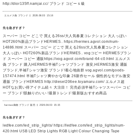
http://dior135ff.namjai.cc/ ブランド コピー s 級
エルメス偽 ブランド
2026.08.03
15:16
先を急ぎすぎ？
スーパー コピー どこで 買える26ss/大人気春夏コレクション 大人っぽい
HOT260%新品ブランドHERMES.. https://hermes.agvol.com/num-
14886.html スーパー コピー どこで 買える26ss/大人気春夏コレクション
大人っぽい HOT260%新品ブランドHERMES.. vogコピー HERMESブラン
ド スーパー コピー 通販https://vog.agvol.com/brand-64-c0.html エルメス
偽 ブランド 購入HERMES半袖Tシャツブランド 激安,HERMES激安 通販
ブランド,半袖Tシャツ激安 ブランド!着心地抜群 vog.agvol.com/goods-
157474.html 半袖Tシャツ爽やかな印象 26新作セール 個性的なモデル激安
通販 ブランドHERMES http://diesel206ee.toyamaru.com/ エルメス超
HOTなお買い得アイテム続々 大注目！ 完売必須半袖Tシャツスーパー コピ
ー ブランド!肌触りのいい !最新トレンド!最新版おすすめ商品
hermes偽物 ブランド 販売
2026.08.03
15:15
先を急ぎすぎ？
ledfee.com/led_strip_lights/ https://ledfee.com/led_strip_lights/num-
420.html USB LED Strip Lights RGB Light Colour Changing Tape