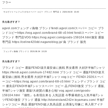
フラー
サルヴァトーレフェラガモスーパー コピー ブランド 専門店
2026.08.04
15:40
先を急ぎすぎ？
agvol.comフェンディ偽物 ブランドfendi.agvol.com/スーパー コピー ブラ
ンドコピーhttps://vog.agvol.com/brand-68-c0.html fendiスーパー コピー
ブランド 専門店VOG https://vog.agvol.com/goods-159104.html激安 通販
専門店 https://celine420dd.naganoblog.jp/ 偽 ブランド 販売
フェンディ偽物 ブランド
2026.08.04
10:28
先を急ぎすぎ？
ブランド コピー 通販FENDI楽天最安値に挑戦 男女通用 大好評半袖Tシャツ
https://fendi.agvol.com/num-17482.html ブランド コピー 通販FENDI楽天
最安値に挑戦 男女通用 大好評半袖Tシャツ vogコピー FENDI 2026スーパ
ーコピーhttps://vog.agvol.com/brand-68-c0.html フェンディブランド コピ
ー 優良店FENDI半袖Tシャツスーパー コピー 品,FENDI激安 ブランド 通販,
半袖Tシャツ激安 通販!大絶賛の履き心地! vog.agvol.com/goods-
159104.html 『個性』を表現出来る 人気話題 今季爆発的な人気半袖Tシャ
ツFENDI激安 ブランド 通販 http://stoneisland242rr.toyamaru.com/ 半袖T
シャツコピー 商品 通販FENDI超人気高品質 お洒落な印象に 再入荷アイテ