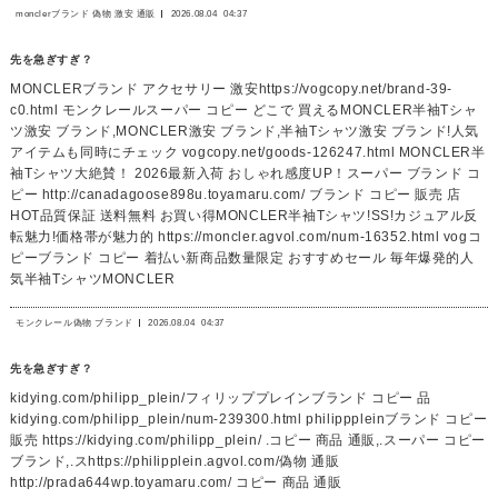
monclerブランド 偽物 激安 通販
2026.08.04
04:37
先を急ぎすぎ？
MONCLERブランド アクセサリー 激安https://vogcopy.net/brand-39-
c0.html モンクレールスーパー コピー どこで 買えるMONCLER半袖Tシャ
ツ激安 ブランド,MONCLER激安 ブランド,半袖Tシャツ激安 ブランド!人気
アイテムも同時にチェック vogcopy.net/goods-126247.html MONCLER半
袖Tシャツ大絶賛！ 2026最新入荷 おしゃれ感度UP！スーパー ブランド コ
ピー http://canadagoose898u.toyamaru.com/ ブランド コピー 販売 店
HOT品質保証 送料無料 お買い得MONCLER半袖Tシャツ!SS!カジュアル反
転魅力!価格帯が魅力的 https://moncler.agvol.com/num-16352.html vogコ
ピーブランド コピー 着払い新商品数量限定 おすすめセール 毎年爆発的人
気半袖TシャツMONCLER
モンクレール偽物 ブランド
2026.08.04
04:37
先を急ぎすぎ？
kidying.com/philipp_plein/フィリッププレインブランド コピー 品
kidying.com/philipp_plein/num-239300.html philipppleinブランド コピー
販売 https://kidying.com/philipp_plein/ .コピー 商品 通販,.スーパー コピー
ブランド,.スhttps://philipplein.agvol.com/偽物 通販
http://prada644wp.toyamaru.com/ コピー 商品 通販