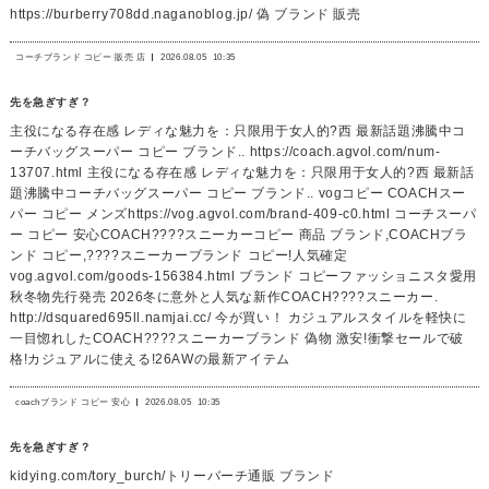
https://burberry708dd.naganoblog.jp/ 偽 ブランド 販売
コーチブランド コピー 販売 店
2026.08.05
10:35
先を急ぎすぎ？
主役になる存在感 レディな魅力を：只限用于女人的?西 最新話題沸騰中コ
ーチバッグスーパー コピー ブランド.. https://coach.agvol.com/num-
13707.html 主役になる存在感 レディな魅力を：只限用于女人的?西 最新話
題沸騰中コーチバッグスーパー コピー ブランド.. vogコピー COACHスー
パー コピー メンズhttps://vog.agvol.com/brand-409-c0.html コーチスーパ
ー コピー 安心COACH????スニーカーコピー 商品 ブランド,COACHブラ
ンド コピー,????スニーカーブランド コピー!人気確定
vog.agvol.com/goods-156384.html ブランド コピーファッショニスタ愛用
秋冬物先行発売 2026冬に意外と人気な新作COACH????スニーカー.
http://dsquared695ll.namjai.cc/ 今が買い！ カジュアルスタイルを軽快に
一目惚れしたCOACH????スニーカーブランド 偽物 激安!衝撃セールで破
格!カジュアルに使える!26AWの最新アイテム
coachブランド コピー 安心
2026.08.05
10:35
先を急ぎすぎ？
kidying.com/tory_burch/トリーバーチ通販 ブランド