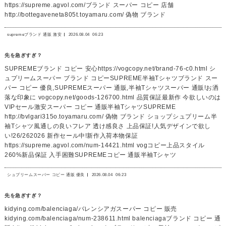
https://supreme.agvol.com/ブランド スーパー コピー 店舗
http://bottegaveneta805t.toyamaru.com/ 偽物 ブランド
supremeブランド 通販 激安
2026.08.04
06:23
先を急ぎすぎ？
SUPREMEブランド コピー 安心https://vogcopy.net/brand-76-c0.html シ
ュプリームスーパー ブランド コピーSUPREME半袖Tシャツブランド スー
パー コピー 優良,SUPREMEスーパー 通販,半袖Tシャツスーパー 通販!お洒
落な印象に vogcopy.net/goods-126700.html 品質保証最新作 今欲しいのは
VIPセール激安スーパー コピー 通販半袖TシャツSUPREME
http://bvlgari315o.toyamaru.com/ 偽物 ブランド ショップシュプリーム半
袖Tシャツ風通しの良いフレア 透け感良さ 上品保証!人気デザインで欲し
い!26/262026 新作セール中!新作入荷本物保証
https://supreme.agvol.com/num-14421.html vogコピー上品スタイル
260%新品保証 入手困難SUPREMEコピー 通販半袖Tシャツ
シュプリームスーパー コピー 通販 優良
2026.08.04
06:23
先を急ぎすぎ？
kidying.com/balenciaga/バレンシアガスーパー コピー 販売
kidying.com/balenciaga/num-238611.html balenciagaブランド コピー 通