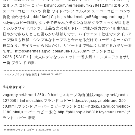
エルメス コピー コピー kidying.com/hermes/num-238412.html エルメス
スーパーコピー パンツ 偽物 ワイドパンツ エルメス スーパーコピー パンツ
偽物 合わせやすいkid26e0jiCq https://balenciaga564gr.naganoblog.jp/
kidyingコピー繊細なタッチで描かれたモダンな総柄グラフィックが目を惹
くシルクワイドパンツ。上品な光沢感とドレープ性が魅力のツイル生地は、
軽やかでさらりとした柔らかい肌触りです。ハイウエスト仕様でスタイルア
ップ効果も抜群。シンプルなトップスと合わせるだけでコーディネートの主
役になり、デイリーからお出かけ、リゾートまで幅広く活躍する万能な一着
です。 https://hermes.agvol.com/num-18128.html ブランドコピー
2026【SALE！】 大人レディなシルエット 一番人気！エルメスアクセサリ
ー偽 ブランド 通販.
エルメスブランド 偽物 激安
2026.08.06
07:47
先を急ぎすぎ？
vogcopy.net/brand-350-c0.htmlモスキーノ偽物 通販vogcopy.net/goods-
127059.html moschinoブランド コピー https://vogcopy.net/brand-350-
c0.html .ブランド スーパー コピーブランドコピーhttps://agvol.com/shop-
1180.htmlスーパー コピー 安心 http://philippplein881k.toyamaru.com/ ブ
ランド コピー 販売
moschinoブランド コピー
2026.08.06
03:22