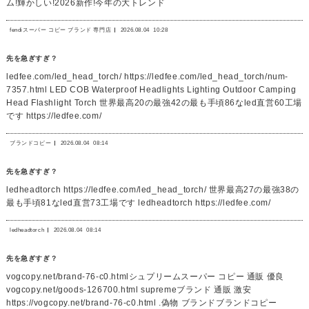
ム!輝かしい!2026新作!今年の大トレンド
fendiスーパー コピー ブランド 専門店
2026.08.04
10:28
先を急ぎすぎ？
ledfee.com/led_head_torch/ https://ledfee.com/led_head_torch/num-
7357.html LED COB Waterproof Headlights Lighting Outdoor Camping
Head Flashlight Torch 世界最高20の最強42の最も手頃86なled直営60工場
です https://ledfee.com/
ブランドコピー
2026.08.04
08:14
先を急ぎすぎ？
ledheadtorch https://ledfee.com/led_head_torch/ 世界最高27の最強38の
最も手頃81なled直営73工場です ledheadtorch https://ledfee.com/
ledheadtorch
2026.08.04
08:14
先を急ぎすぎ？
vogcopy.net/brand-76-c0.htmlシュプリームスーパー コピー 通販 優良
vogcopy.net/goods-126700.html supremeブランド 通販 激安
https://vogcopy.net/brand-76-c0.html .偽物 ブランドブランドコピー