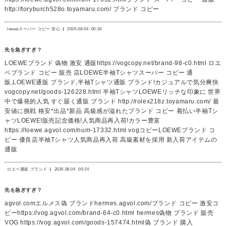
http://toryburch528o.toyamaru.com/ ブランド コピー
loeweスーパー コピー 安心
2026.08.04
00:24
先を急ぎすぎ？
LOEWEブランド 偽物 激安 通販https://vogcopy.net/brand-98-c0.html ロエ
ベブランド コピー 販売 店LOEWE半袖Tシャツスーパー コピー 通
販,LOEWE通販 ブランド,半袖Tシャツ通販 ブランド!カジュアルで気分爽快
vogcopy.net/goods-126228.html 半袖TシャツLOEWEリッチな印象に 世界
中で爆発的人気 すぐ届く通販 ブランド http://rolex218z.toyamaru.com/ 最
安値に挑戦 格安*出品*新品 高級感が溢れたブランド コピー 着払い半袖Tシ
ャツLOEWE!販売記念価格!人気商品再入荷!カラー豊富
https://loewe.agvol.com/num-17332.html vogコピーLOEWEブランド コ
ピー 優良店半袖Tシャツ人気商品再入荷 高級素材を採用 新入荷アイテムの
通販
ロエベ通販 ブランド
2026.08.04
00:24
先を急ぎすぎ？
agvol.comエルメス偽 ブランドhermes.agvol.com/ブランド コピー 激安コ
ピーhttps://vog.agvol.com/brand-64-c0.html hermes偽物 ブランド 販売
VOG https://vog.agvol.com/goods-157474.html偽 ブランド 購入