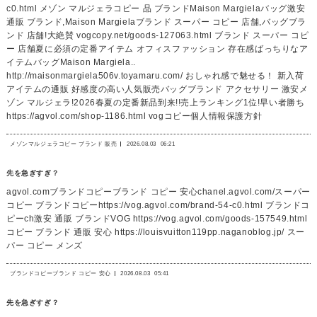
c0.html メゾン マルジェラコピー 品 ブランドMaison Margielaバッグ激安
通販 ブランド,Maison Margielaブランド スーパー コピー 店舗,バッグブラ
ンド 店舗!大絶賛 vogcopy.net/goods-127063.html ブランド スーパー コピ
ー 店舗夏に必須の定番アイテム オフィスファッション 存在感ばっちりなア
イテムバッグMaison Margiela..
http://maisonmargiela506v.toyamaru.com/ おしゃれ感で魅せる！ 新入荷
アイテムの通販 好感度の高い人気販売バッグブランド アクセサリー 激安メ
ゾン マルジェラ!2026春夏の定番新品到来!!売上ランキング1位!早い者勝ち
https://agvol.com/shop-1186.html vogコピー個人情報保護方針
メゾンマルジェラコピー ブランド 販売
2026.08.03
06:21
先を急ぎすぎ？
agvol.comブランドコピーブランド コピー 安心chanel.agvol.com/スーパー
コピー ブランドコピーhttps://vog.agvol.com/brand-54-c0.html ブランドコ
ピーch激安 通販 ブランドVOG https://vog.agvol.com/goods-157549.html
コピー ブランド 通販 安心 https://louisvuitton119pp.naganoblog.jp/ スー
パー コピー メンズ
ブランドコピーブランド コピー 安心
2026.08.03
05:41
先を急ぎすぎ？