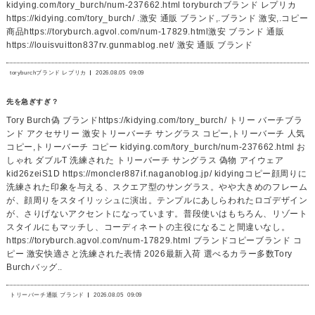
kidying.com/tory_burch/num-237662.html toryburchブランド レプリカ
https://kidying.com/tory_burch/ .激安 通販 ブランド,.ブランド 激安,.コピー
商品https://toryburch.agvol.com/num-17829.html激安 ブランド 通販
https://louisvuitton837rv.gunmablog.net/ 激安 通販 ブランド
toryburchブランド レプリカ
2026.08.05
09:09
先を急ぎすぎ？
Tory Burch偽 ブランドhttps://kidying.com/tory_burch/ トリー バーチブラ
ンド アクセサリー 激安トリーバーチ サングラス コピー,トリーバーチ 人気
コピー,トリーバーチ コピー kidying.com/tory_burch/num-237662.html お
しゃれ ダブルT 洗練された トリーバーチ サングラス 偽物 アイウェア
kid26zeiS1D https://moncler887if.naganoblog.jp/ kidyingコピー顔周りに
洗練された印象を与える、スクエア型のサングラス。やや大きめのフレーム
が、顔周りをスタイリッシュに演出。テンプルにあしらわれたロゴデザイン
が、さりげないアクセントになっています。普段使いはもちろん、リゾート
スタイルにもマッチし、コーディネートの主役になること間違いなし。
https://toryburch.agvol.com/num-17829.html ブランドコピーブランド コ
ピー 激安快適さと洗練された表情 2026最新入荷 選べるカラー多数Tory
Burchバッグ..
トリーバーチ通販 ブランド
2026.08.05
09:09