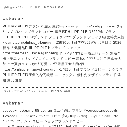
philipppleinブランド コピー 販売
2026.08.04
00:48
先を急ぎすぎ？
PHILIPP PLEINブランド 通販 激安https://kidying.com/philipp_plein/ フィ
リッププレインブランド コピー 優良店PHILIPP PLEIN????偽 ブラン
ド,PHILIPP PLEINブランド フェイク,????ブランド フェイク!超激得大人気
kidying.com/philipp_plein/num-239300.html ????26AW お早目に 2026
新作 人気新品PHILIPP PLEINブランド フェイク..
https://hermes780nc.naganoblog.jp/ kidyingコピー幅広いシーン 無造作
極上美品フィリッププレインブランド コピー 着払い????!大注目日本未入
荷!この夏おススメ!大人可愛い♪:只限用于女人的?西
https://philipplein.agvol.com/num-17825.html ブランドコピーサングラス
PHILIPP PLEIN圧倒的な高級感 ユニセックス 優れたデザインブランド 偽
物 激安 通販..
フィリッププレインブランド コピー 品
2026.08.04
00:48
先を急ぎすぎ？
vogcopy.net/brand-98-c0.htmlロエベ通販 ブランドvogcopy.net/goods-
126228.html loeweスーパー コピー 安心 https://vogcopy.net/brand-98-
c0.html .ブランド コピー ショップブランドコピー
https://loewe.agvol.com/num-17332.htmlブランド スーパー コピー 通販