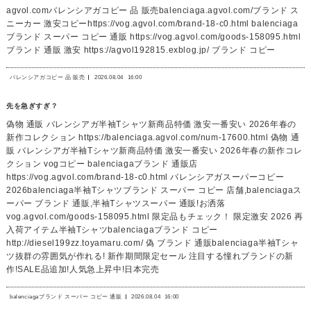
agvol.comバレンシアガコピー 品 販売balenciaga.agvol.com/ブランド ス
ニーカー 激安コピーhttps://vog.agvol.com/brand-18-c0.html balenciaga
ブランド スーパー コピー 通販 https://vog.agvol.com/goods-158095.html
ブランド 通販 激安 https://agvol192815.exblog.jp/ ブランド コピー
バレンシアガコピー 品 販売
2026.08.04
16:00
先を急ぎすぎ？
偽物 通販 バレンシアガ半袖Tシャツ新商品特価 激安一番安い 2026年春の
新作コレクション https://balenciaga.agvol.com/num-17600.html 偽物 通
販 バレンシアガ半袖Tシャツ新商品特価 激安一番安い 2026年春の新作コレ
クション vogコピー balenciagaブランド 通販店
https://vog.agvol.com/brand-18-c0.html バレンシアガスーパーコピー
2026balenciaga半袖Tシャツブランド スーパー コピー 店舗,balenciagaス
ーパー ブランド 通販,半袖Tシャツスーパー 通販!お洒落
vog.agvol.com/goods-158095.html 限定品もチェック！ 限定激安 2026 再
入荷アイテム半袖Tシャツbalenciagaブランド コピー
http://diesel199zz.toyamaru.com/ 偽 ブランド 通販balenciaga半袖Tシャ
ツ抜群の雰囲気が作れる! 新作期間限定セール 注目する憧れブランドの新
作!SALE品追加!人気急上昇中!日本完売
balenciagaブランド スーパー コピー 通販
2026.08.04
16:00