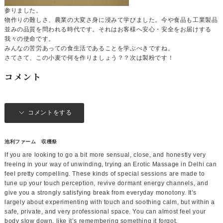
参りました。
物作りの難しさ、農業の大変さ身に浸みて学びました。今や食品も工業製品
並みの品質を問われる時代です。それはお客様へ安心・安全をお届けする
我々の使命です。
みんなの苦労あっての食生活であることを学ぶべきですね。
さてさて、この小麦で何を作りましょう？？次は製粉です！
コメント
コメントをする
池利ファーム 収穫祭
If you are looking to go a bit more sensual, close, and honestly very
freeing in your way of unwinding, trying an Erotic Massage in Delhi can
feel pretty compelling. These kinds of special sessions are made to
tune up your touch perception, revive dormant energy channels, and
give you a strongly satisfying break from everyday monotony. It’s
largely about experimenting with touch and soothing calm, but within a
safe, private, and very professional space. You can almost feel your
body slow down, like it’s remembering something it forgot.