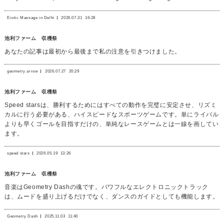
Erotic Massage in Delhi
2026.07.31
16:28
池利ファーム 収穫祭
あなたの記事は最初から最後まで私の注意を引きつけました。
geometry arrow
2026.07.27
20:29
池利ファーム 収穫祭
Speed starsは、勝利するためにはすべての動作を完璧に安定させ、リズミ
カルに行う必要がある、ハイスピードなスポーツゲームです。単にライバル
よりも早くゴールを目指すだけの、単純なレースゲームとは一線を画してい
ます。
speed stars
2026.05.19
13:26
池利ファーム 収穫祭
音楽はGeometry Dashの魂です。パワフルなエレクトロニックトラック
は、ムードを盛り上げるだけでなく、ダンスのガイドとしても機能します。
Geometry Dash
2025.11.03
11:40