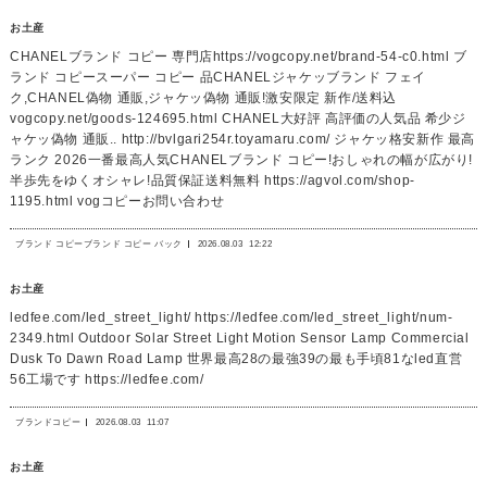
お土産
CHANELブランド コピー 専門店https://vogcopy.net/brand-54-c0.html ブ
ランド コピースーパー コピー 品CHANELジャケッブランド フェイ
ク,CHANEL偽物 通販,ジャケッ偽物 通販!激安限定 新作/送料込
vogcopy.net/goods-124695.html CHANEL大好評 高評価の人気品 希少ジ
ャケッ偽物 通販.. http://bvlgari254r.toyamaru.com/ ジャケッ格安新作 最高
ランク 2026一番最高人気CHANELブランド コピー!おしゃれの幅が広がり!
半歩先をゆくオシャレ!品質保証送料無料 https://agvol.com/shop-
1195.html vogコピーお問い合わせ
ブランド コピーブランド コピー バック
2026.08.03
12:22
お土産
ledfee.com/led_street_light/ https://ledfee.com/led_street_light/num-
2349.html Outdoor Solar Street Light Motion Sensor Lamp Commercial
Dusk To Dawn Road Lamp 世界最高28の最強39の最も手頃81なled直営
56工場です https://ledfee.com/
ブランドコピー
2026.08.03
11:07
お土産