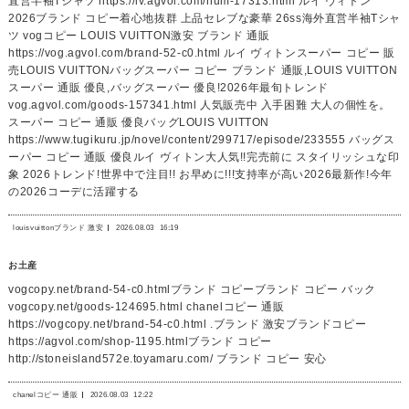
直営半袖Tシャツ https://lv.agvol.com/num-17313.html ルイ ヴィトン
2026ブランド コピー着心地抜群 上品セレブな豪華 26ss海外直営半袖Tシャ
ツ vogコピー LOUIS VUITTON激安 ブランド 通販
https://vog.agvol.com/brand-52-c0.html ルイ ヴィトンスーパー コピー 販
売LOUIS VUITTONバッグスーパー コピー ブランド 通販,LOUIS VUITTON
スーパー 通販 優良,バッグスーパー 優良!2026年最旬トレンド
vog.agvol.com/goods-157341.html 人気販売中 入手困難 大人の個性を。
スーパー コピー 通販 優良バッグLOUIS VUITTON
https://www.tugikuru.jp/novel/content/299717/episode/233555 バッグス
ーパー コピー 通販 優良ルイ ヴィトン大人気!!完売前に スタイリッシュな印
象 2026トレンド!世界中で注目!! お早めに!!!支持率が高い2026最新作!今年
の2026コーデに活躍する
louisvuittonブランド 激安
2026.08.03
16:19
お土産
vogcopy.net/brand-54-c0.htmlブランド コピーブランド コピー バック
vogcopy.net/goods-124695.html chanelコピー 通販
https://vogcopy.net/brand-54-c0.html .ブランド 激安ブランドコピー
https://agvol.com/shop-1195.htmlブランド コピー
http://stoneisland572e.toyamaru.com/ ブランド コピー 安心
chanelコピー 通販
2026.08.03
12:22