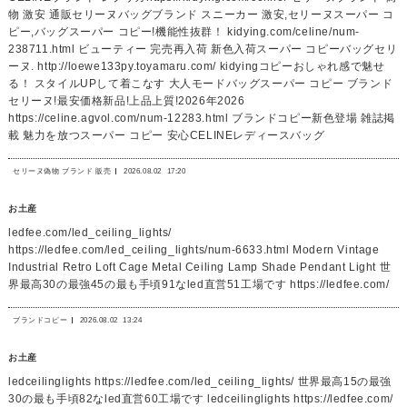
物 激安 通販セリーヌバッグブランド スニーカー 激安,セリーヌスーパー コ
ピー,バッグスーパー コピー!機能性抜群！ kidying.com/celine/num-
238711.html ビューティー 完売再入荷 新色入荷スーパー コピーバッグセリ
ーヌ. http://loewe133py.toyamaru.com/ kidyingコピーおしゃれ感で魅せ
る！ スタイルUPして着こなす 大人モードバッグスーパー コピー ブランド
セリーヌ!最安価格新品!上品上質!2026年2026
https://celine.agvol.com/num-12283.html ブランドコピー新色登場 雑誌掲
載 魅力を放つスーパー コピー 安心CELINEレディースバッグ
セリーヌ偽物 ブランド 販売
2026.08.02
17:20
お土産
ledfee.com/led_ceiling_lights/
https://ledfee.com/led_ceiling_lights/num-6633.html Modern Vintage
Industrial Retro Loft Cage Metal Ceiling Lamp Shade Pendant Light 世
界最高30の最強45の最も手頃91なled直営51工場です https://ledfee.com/
ブランドコピー
2026.08.02
13:24
お土産
ledceilinglights https://ledfee.com/led_ceiling_lights/ 世界最高15の最強
30の最も手頃82なled直営60工場です ledceilinglights https://ledfee.com/