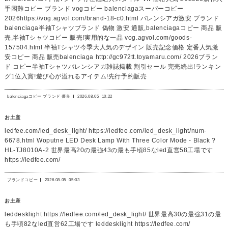
手困難コピー ブランド vogコピー balenciagaスーパーコピー
2026https://vog.agvol.com/brand-18-c0.html バレンシアガ激安 ブランド
balenciaga半袖Tシャツブランド 偽物 激安 通販,balenciagaコピー 商品 販
売,半袖Tシャツコピー 販売!実用的な一品 vog.agvol.com/goods-
157504.html 半袖Tシャツ今季大人気のデザイン 販売記念価格 定番人気激
安コピー 商品 販売balenciaga http://gc972tt.toyamaru.com/ 2026ブラン
ド コピー半袖Tシャツバレンシアガ雑誌掲載 割引セール 完売続出!ランキン
グ1位入賞!遊び心が溢れるアイテム!先行予約販売
balenciagaコピー ブランド 優良
2026.08.05
10:22
お土産
ledfee.com/led_desk_light/ https://ledfee.com/led_desk_light/num-
6678.html Woputne LED Desk Lamp With Three Color Mode - Black ?
HL-TJ8010A-2 世界最高20の最強43の最も手頃85なled直営58工場です
https://ledfee.com/
ブランドコピー
2026.08.05
05:03
お土産
leddesklight https://ledfee.com/led_desk_light/ 世界最高30の最強31の最
も手頃82なled直営62工場です leddesklight https://ledfee.com/