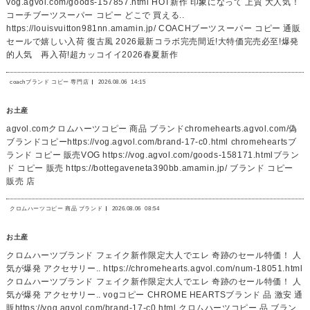
vog.agvol.com/goods-157857.html HOT新作 印象になって 上質 大人気！
コーチブーツスーパー コピー どこで 買える..
https://louisvuitton981nn.amamin.jp/ COACHブーツスーパー コピー 通販
セールで嬉しい入荷 復古風 2026最新コラボ完売間近!大特価完売必至!爆発
的人気 再入荷!超カッコイイ2026春夏新作
coachブランド コピー 専門店
2026.08.06
14:15
お土産
agvol.comクロムハーツコピー 商品 ブランドchromehearts.agvol.com/偽
ブランドコピーhttps://vog.agvol.com/brand-17-c0.html chromeheartsブ
ランド コピー 販売VOG https://vog.agvol.com/goods-158171.htmlブラン
ド コピー 販売 https://bottegaveneta390bb.amamin.jp/ ブランド コピー
販売 店
クロムハーツコピー 商品 ブランド
2026.08.06
08:54
お土産
クロムハーツブランド フェイク新作限定大人でエレ 奇跡のセール特価！ 人
気が爆発 アクセサリー.. https://chromehearts.agvol.com/num-18051.html
クロムハーツブランド フェイク新作限定大人でエレ 奇跡のセール特価！ 人
気が爆発 アクセサリー.. vogコピー CHROME HEARTSブランド 品 激安 通
販https://vog.agvol.com/brand-17-c0.html クロムハーツコピー 品 ブラン