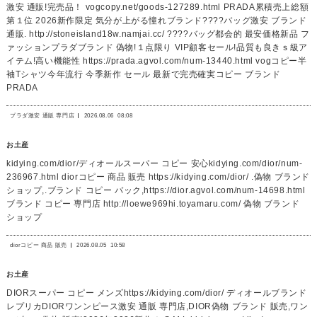
激安 通販!完売品！ vogcopy.net/goods-127289.html PRADA累積売上総額
第１位 2026新作限定 気分が上がる憧れブランド????バッグ激安 ブランド
通販. http://stoneisland18w.namjai.cc/ ????バッグ都会的 最安価格新品 フ
ァッションプラダブランド 偽物!１点限り VIP顧客セール!品質も良きｓ級ア
イテム!高い機能性 https://prada.agvol.com/num-13440.html vogコピー半
袖Tシャツ今年流行 今季新作 セール 最新で完売確実コピー ブランド
PRADA
プラダ激安 通販 専門店
2026.08.06
08:08
お土産
kidying.com/dior/ディオールスーパー コピー 安心kidying.com/dior/num-
236967.html diorコピー 商品 販売 https://kidying.com/dior/ .偽物 ブランド
ショップ,.ブランド コピー バック,https://dior.agvol.com/num-14698.html
ブランド コピー 専門店 http://loewe969hi.toyamaru.com/ 偽物 ブランド
ショップ
diorコピー 商品 販売
2026.08.05
10:58
お土産
DIORスーパー コピー メンズhttps://kidying.com/dior/ ディオールブランド
レプリカDIORワンンピース激安 通販 専門店,DIOR偽物 ブランド 販売,ワン