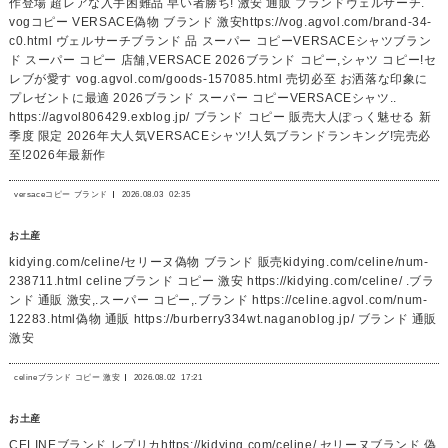
作登場 超レアな入手困難品 早い者勝ち! 激安 通販 ブランドヴェルサーチ.
vogコピー VERSACE偽物 ブランド 激安https://vog.agvol.com/brand-34-
c0.html ヴェルサーチブランド 品 スーパー コピーVERSACEシャツブラン
ド スーパー コピー 店舗,VERSACE 2026ブランド コピー,シャツ コピー!セ
レブが愛す vog.agvol.com/goods-157085.html 売切必至 お洒落な印象に
プレゼントに最適 2026ブランド スーパー コピーVERSACEシャツ..
https://agvol806429.exblog.jp/ ブランド コピー 販売大人ぽっく魅せる 新
季度 限定 2026年大人気VERSACEシャツ!人気ブランドランキング!完売必
至!2026年最新作
versaceコピー ブランド
2026.08.03
02:35
お土産
kidying.com/celine/セリーヌ偽物 ブランド 販売kidying.com/celine/num-
238711.html celineブランド コピー 激安 https://kidying.com/celine/ .ブラ
ンド 通販 激安,.スーパー コピー,.ブランド https://celine.agvol.com/num-
12283.html偽物 通販 https://burberry334wt.naganoblog.jp/ ブランド 通販
激安
celineブランド コピー 激安
2026.08.02
17:21
お土産
CELINEブランド レプリカhttps://kidying.com/celine/ セリーヌブランド 偽