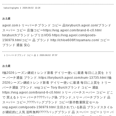
ledceilinglights
2026.08.02
13:24
お土産
agvol.comトリーバーチブランド コピー 品toryburch.agvol.com/ブランド
スーパー コピー 店舗コピーhttps://vog.agvol.com/brand-6-c0.html
toryburchブランド レプリカVOG https://vog.agvol.com/goods-
156979.htmlコピー 品 ブランド http://chloe606ff.toyamaru.com/ コピー
ブランド 通販 安心
トリーバーチブランド コピー 品
2026.08.02
07:57
お土産
t恤2026シーズン継続トレンド新着 デイリー使いに最適 毎日に上質を トリ
ー バーチ通販 ブランド. https://toryburch.agvol.com/num-13735.html t恤
2026シーズン継続トレンド新着 デイリー使いに最適 毎日に上質を トリー
バーチ通販 ブランド. vogコピー Tory Burchブランド コピー 通販
https://vog.agvol.com/brand-6-c0.html トリー バーチスーパー コピー どこ
で 買えるトリー バーチ????バッグ偽 ブランド,トリー バーチブランド 品
スーパー コピー,????バッグブランド コピー!新作数量限定セール
vog.agvol.com/goods-156979.html 注目されている新品 ブランドスタイル
が継続的に人気 送料無料!????バッグブランド 品 スーパー コピートリー バ