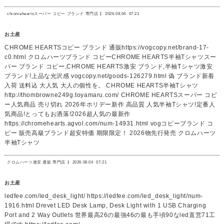
chromeheartsスーパー コピー ブランド 専門店
2026.08.04
07:21
お土産
CHROME HEARTSコピー ブランド 通販https://vogcopy.net/brand-17-
c0.html クロムハーツブランド コピーCHROME HEARTS半袖Tシャツスー
パー ブランド コピー,CHROME HEARTS激安 ブランド,半袖Tシャツ激安
ブランド!上品な光沢感 vogcopy.net/goods-126279.html 偽 ブランド新着
入荷 送料込 大人気 大人の個性を。 CHROME HEARTS半袖Tシャツ
http://thombrowne249g.toyamaru.com/ CHROME HEARTSスーパー コピ
ー人気商品 売り切れ 2026年ホリデー新作 高品質 人気半袖Tシャツ!定番人
気商品!とってもお洒落!2026超人気の最新作
https://chromehearts.agvol.com/num-14931.html vogコピーブランド コ
ピー 販売高級ブランド超安特価 期限限定！ 2026物先行発売 クロムハーツ
半袖Tシャツ
クロムハーツ激安 通販 専門店
2026.08.04
07:21
お土産
ledfee.com/led_desk_light/ https://ledfee.com/led_desk_light/num-
1916.html Drevet LED Desk Lamp, Desk Light with 1 USB Charging
Port and 2 Way Outlets 世界最高26の最強46の最も手頃90なled直営71工