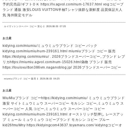
予約完売品!ギフトＯＫ https://lv.agvol.com/num-17637.html vogコピーブ
ランド 通販 激安LOUIS VUITTON半袖Tシャツ抜群な新鮮度 品質保証大人
気 海外限定モデル
ルイヴィトンスーパー コピー 安心
2026.08.03
07:35
お土産
kidying.com/miumiu/ミュウミュウブランド コピー バック
kidying.com/miumiu/num-239161.html miumiuブランド コピー 販売
https://kidying.com/miumiu/ . 2026ブランドスーパーコピー,.ブランド レプ
リカhttps://miumiu.agvol.com/num-15026.html偽物 ブランド 販売
https://louisvuitton386vm.naganoblog.jp/ 2026ブランドスーパーコピー
miumiuブランド コピー 販売
2026.08.03
04:25
お土産
MiuMiuブランド コピーhttps://kidying.com/miumiu/ ミュウミュウブランド
激安 サイトミュウミュウ スーパーコピー モカシン コピー,ミュウミュウ ス
ーパーコピー 人気 コピー,ミュウミュウ スーパーコピー コピー
kidying.com/miumiu/num-239161.html オーストリッチ型押し レースアッ
プ ミュール ミュウミュウ コピーブランド モカシン コピー ブルー
kid26fmuWny https://kidyingcom43637.toyamaru.com/ kidyingコピーオ