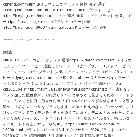
kidying.com/miumiu/ミュウミュウブランド 偽物 激安 通販
kidying.com/miumiu/num-239192.html miumiuブランド コピー
https://kidying.com/miumiu/ .コピー 商品 通販,.コピー ブランド 優良,.コピ
ーhttps://miumiu.agvol.com/ブランド コピー 販売
https://kidyingcom66007.gunmablog.net/ コピー 商品 通販
miumiuブランド コピー
2026.08.06
18:03
お土産
MiuMiuスーパー コピー ブランド 通販https://kidying.com/miumiu/ ミュウ
ミュウスーパー コピー 通販ミュウミュウ コピーブランド Tシャツ コピー,
ミュウミュウ コピーブランド 人気 コピー,ミュウミュウ コピーブランド コ
ピー kidying.com/miumiu/num-239192.html レースカラー バイカラー ニ
ットポロシャツ ミュウミュウ コピーブランド Tシャツ 偽物 ベージュ
kid26S1b4Hf http://miumiu817sy.toyamaru.com/ kidyingコピー繊細なレ
ースを施した配色襟が、お顔周りをパッと華やかに見せてくれるニットトッ
プス。前立てと袖口に施されたホワイトのパイピングが全体をキリッと引き
締め、上品なメリハリをプラスします。左胸の控えめなロゴバッジが、さり
げないブランドアイデンティティを添えています。デニムと合わせたカジュ
アルな装いから、スカートと合わせたガーリーなスタイルまで、幅広いコー
ディネートを格上げする一枚です。 https://miumiu.agvol.com/num-
16238.html ブランドコピーMIUMIUアクセサリー 2026ブランド コピー
2026最新コラボ完売間近 入手困難 セレブも愛用商品 限定数限り..