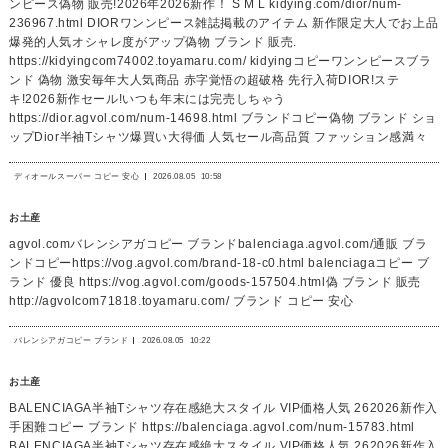
ンピース偽物 販売!2026年2026新作！ S M L kidying.com/dior/num-
236967.html DIORワンンピース雑誌掲載のアイテム 新作限定大人でお上品
爆発的人気オシャレ度がアップ偽物 ブランド 販売.
https://kidyingcom74002.toyamaru.com/ kidyingコピーワンンピースブラ
ンド 偽物 激安毎年大人気商品 赤字覚悟の超破格 先行入荷DIOR!ステ
キ!2026新作セール!いつも年末には完売しちゃう
https://dior.agvol.com/num-14698.html ブランドコピー偽物 ブランド ショ
ップDior半袖Tシャツ爆買い大得価 人気セール高品質 ファッション感満々
ディオールスーパー コピー 安心
2026.08.05
10:58
お土産
agvol.comバレンシアガコピー ブランドbalenciaga.agvol.com/通販 ブラ
ンドコピーhttps://vog.agvol.com/brand-18-c0.html balenciagaコピー ブ
ランド 優良 https://vog.agvol.com/goods-157504.html偽 ブランド 販売
http://agvolcom71818.toyamaru.com/ ブランド コピー 安心
バレンシアガコピー ブランド
2026.08.05
10:22
お土産
BALENCIAGA半袖Tシャツ存在感絶大スタイル VIP価格人気 262026新作入
手困難コピー ブランド https://balenciaga.agvol.com/num-15783.html
BALENCIAGA半袖Tシャツ存在感絶大スタイル VIP価格人気 262026新作入