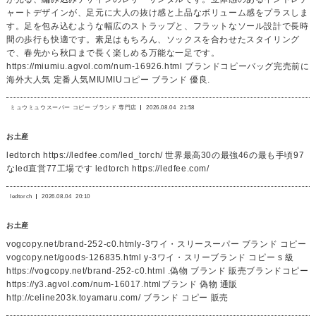
ャートデザインが、足元に大人の抜け感と上品なボリューム感をプラスしま
す。足を包み込むような幅広のストラップと、フラットなソール設計で長時
間の歩行も快適です。素足はもちろん、ソックスを合わせたスタイリング
で、春先から秋口まで長く楽しめる万能な一足です。
https://miumiu.agvol.com/num-16926.html ブランドコピーバッグ完売前に
海外大人気 定番人気MIUMIUコピー ブランド 優良.
ミュウミュウスーパー コピー ブランド 専門店
2026.08.04
21:58
お土産
ledtorch https://ledfee.com/led_torch/ 世界最高30の最強46の最も手頃97
なled直営77工場です ledtorch https://ledfee.com/
ledtorch
2026.08.04
20:10
お土産
vogcopy.net/brand-252-c0.htmly-3ワイ・スリースーパー ブランド コピー
vogcopy.net/goods-126835.html y-3ワイ・スリーブランド コピー s 級
https://vogcopy.net/brand-252-c0.html .偽物 ブランド 販売ブランドコピー
https://y3.agvol.com/num-16017.htmlブランド 偽物 通販
http://celine203k.toyamaru.com/ ブランド コピー 販売