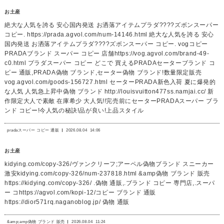
お土産
絶大な人気を誇る 安心国内発送 お洒落アイテムプラダ????ズボンスーパー
コピー. https://prada.agvol.com/num-14146.html 絶大な人気を誇る 安心
国内発送 お洒落アイテムプラダ????ズボンスーパー コピー. vogコピー
PRADAブランド スーパー コピー 店舗https://vog.agvol.com/brand-49-
c0.html プラダスーパー コピー どこで 買えるPRADAセーターブランド コ
ピー 通販,PRADA偽物 ブランド,セーター偽物 ブランド!数量限定販売
vog.agvol.com/goods-156727.html セーターPRADA新色入荷 夏に爆発的
な人気 人気急上昇中偽物 ブランド http://louisvuitton477ss.namjai.cc/ 新
作限定大人で素敵 在庫希少 大人気!!完売前にセーターPRADAスーパー ブラ
ンド コピー!今人気の秘訣!品が良い!上品スタイル
pradaスーパー コピー 通販
2026.08.04
14:06
お土産
kidying.com/copy-326/ヴァンクリーフ;アーペル偽物ブランド スニーカー
激安kidying.com/copy-326/num-237818.html &amp偽物 ブランド 販売
https://kidying.com/copy-326/ .偽物 通販,.ブランド コピー 専門店,.スーパ
ー コhttps://agvol.com/kopi-12/コピー ブランド 通販
https://dior571rq.naganoblog.jp/ 偽物 通販
&amp;amp偽物 ブランド 販売
2026.08.04
11:24