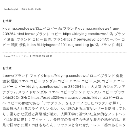
leddesklight
2026.08.05
05:03
お土産
kidying.com/loewe/ロエベコピー 品 ブランドkidying.com/loewe/num-
239264.html loeweブランド コピー https://kidying.com/loewe/ .偽 ブラン
ド 通販,.ブランド コピー 販売,.ブランhttps://loewe.agvol.com/スーパー コ
ピー 通販 優良 https://kidyingcom2191.naganoblog.jp/ 偽 ブランド 通販
loeweブランド コピー
2026.08.05
04:41
お土産
Loeweブランド フェイクhttps://kidying.com/loewe/ ロエベブランド 偽物
激安 通販ロエベ コピー サンダル コピー,ロエベ コピー 人気 コピー,ロエベ
コピー コピー kidying.com/loewe/num-239264.html 大人気 カジュアル ア
ナグラム スライドサンダル ロエベ コピーブランド サンダル コピー ブラウ
ンkid26OnGHrC https://prada329wq.naganoblog.jp/ kidyingコピーロエ
ベ コピーの象徴である「アナグラム」をモチーフにしたバックルが輝く、
高級感あふれるスライドサンダル。シボ感のある上質なレザーを使用してお
り、柔らかな質感と高級感が魅力。人間工学に基づいた立体的なフットベッ
ドは足裏に優しくフィットし、長時間の着用でも快適な履き心地を実現。素
足で軽やかに履くのはもちろん、ソックスと合わせたトレンド感のあるスタ