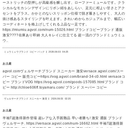
ーストリッチの型押しが高級感を醸し出す、ローファーミュールです。クラ
シカルなモカシンデザインにリボン紐をあしらい、足元に程よい甘さとアク
セントをプラス。かかとのないスリッポン仕様で脱ぎ履きしやすく、大人の
抜け感あるスタイリングを叶えます。きれいめからカジュアルまで、幅広い
コーディネートを格上げしてくれる上品な一足です。
https://miumiu.agvol.com/num-15026.html ブランドコピーブランド 通販
激安????在庫あり即納 大人キレイに仕立てる 超一流のブランドミュウミュ
ウ..
ミュウミュウブランド コピー バック
2026.08.03
04:25
お土産
agvol.comヴェルサーチブランド スニーカー 激安versace.agvol.com/スー
パー コピー 販売コピーhttps://vog.agvol.com/brand-34-c0.html versaceコ
ピー ブランドVOG https://vog.agvol.com/goods-157085.htmlブランド コ
ピー http://chloe606ff.toyamaru.com/ ブランド スーパー コピー
ヴェルサーチブランド スニーカー 激安
2026.08.03
02:35
お土産
半袖T超激得新作登場 超レアな入手困難品 早い者勝ち! 激安 通販 ブランド
ヴェルサーチ. https://versace.agvol.com/num-16662.html 半袖T超激得新