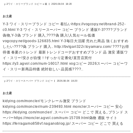
y-3ワイ・スリーブランド コピー s 級
2026.08.04
18:20
お土産
Y-3 ワイ・スリーブランド コピー 着払いhttps://vogcopy.net/brand-252-
c0.html Y-3 ワイ・スリースーパー コピー ブランド 通販Y-3????ブランド
偽物,Y-3偽 ブランド 購入,????偽 購入!人気セール低価
vogcopy.net/goods-126835.html Y-3毎日大活躍 売れた商品 強くおすすめ
したい????偽 ブランド 購入.. http://bvlgari322r.toyamaru.com/ ????お得
得価 春夏のトレンド 最新トレンドコーデおすすめブランド 品 激安 通販ワ
イ・スリー!安さが自慢！!すっかり定番化!直営店買付
https://y3.agvol.com/num-16017.html vogコピー 2026スーパー コピーワ
イ・スリー新商品特価 絶対欲しい 品質感????..
y-3ワイ・スリースーパー ブランド コピー
2026.08.04
18:20
お土産
kidying.com/moncler/モンクレール激安 ブランド
kidying.com/moncler/num-239493.html monclerスーパー コピー 安心
https://kidying.com/moncler/ .スーパー コピー どこで 買える,.ブランド ス
ーパーhttps://moncler.agvol.com/num-15709.html偽物 通販 サイト
https://ferragamo858vf.naganoblog.jp/ スーパー コピー どこで 買える