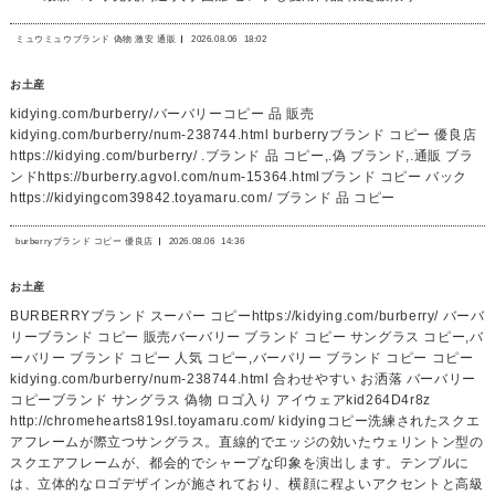
ミュウミュウブランド 偽物 激安 通販
2026.08.06
18:02
お土産
kidying.com/burberry/バーバリーコピー 品 販売
kidying.com/burberry/num-238744.html burberryブランド コピー 優良店
https://kidying.com/burberry/ .ブランド 品 コピー,.偽 ブランド,.通販 ブラ
ンドhttps://burberry.agvol.com/num-15364.htmlブランド コピー バック
https://kidyingcom39842.toyamaru.com/ ブランド 品 コピー
burberryブランド コピー 優良店
2026.08.06
14:36
お土産
BURBERRYブランド スーパー コピーhttps://kidying.com/burberry/ バーバ
リーブランド コピー 販売バーバリー ブランド コピー サングラス コピー,バ
ーバリー ブランド コピー 人気 コピー,バーバリー ブランド コピー コピー
kidying.com/burberry/num-238744.html 合わせやすい お洒落 バーバリー
コピーブランド サングラス 偽物 ロゴ入り アイウェアkid264D4r8z
http://chromehearts819sl.toyamaru.com/ kidyingコピー洗練されたスクエ
アフレームが際立つサングラス。直線的でエッジの効いたウェリントン型の
スクエアフレームが、都会的でシャープな印象を演出します。テンプルに
は、立体的なロゴデザインが施されており、横顔に程よいアクセントと高級