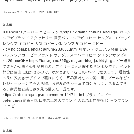
https://balenciaga956rq.naganoblog.jp/ ブランド コピー s 級
balenciagaコピー ブランド
2026.08.07
13:11
お土産
Balenciagaスーパー コピー メンズhttps://kidying.com/balenciaga/ バレン
シアガブランド アクセサリー 激安バレンシアガ コピー サンダル コピー,バ
レンシアガ コピー 人気 コピー,バレンシアガ コピー コピー
kidying.com/balenciaga/num-238631.html 可愛い カジュアル 軽量 EVA
バレンシアガ コピーブランド サンダル スーパーコピー クロッグサンダル
kid26umeGHv https://ferragamo295gy.naganoblog.jp/ kidyingコピー軽量
で柔らかな履き心地が魅力の、デイリーに大活躍するサンダルです。ベルト
部分は自由に動かせるので、かかとあり・なしの2WAYで使えます。通気性
の良い穴あきデザインで蒸れにくく、EVA素材なので海、川、プールなどの
レジャーシーンでも大活躍。お好みのチャームで自分らしくカスタムでき
る、実用性と楽しさを兼ね備えた一足です。
https://balenciaga.agvol.com/num-14471.html ブランドコピー
balenciaga定番人気 日本未上陸のブランド 人気急上昇半袖Tシャツブラン
ド コピー
バレンシアガコピー ブランド 優良
2026.08.07
13:11
お土産