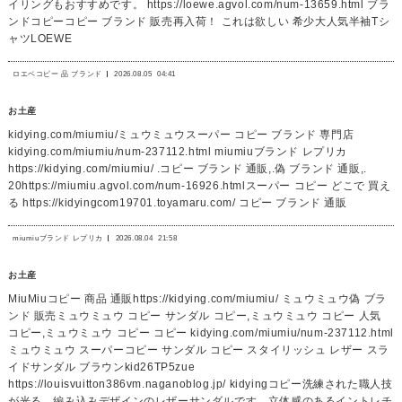
イリングもおすすめです。 https://loewe.agvol.com/num-13659.html ブラ
ンドコピーコピー ブランド 販売再入荷！ これは欲しい 希少大人気半袖Tシ
ャツLOEWE
ロエベコピー 品 ブランド
2026.08.05
04:41
お土産
kidying.com/miumiu/ミュウミュウスーパー コピー ブランド 専門店
kidying.com/miumiu/num-237112.html miumiuブランド レプリカ
https://kidying.com/miumiu/ .コピー ブランド 通販,.偽 ブランド 通販,.
20https://miumiu.agvol.com/num-16926.htmlスーパー コピー どこで 買え
る https://kidyingcom19701.toyamaru.com/ コピー ブランド 通販
miumiuブランド レプリカ
2026.08.04
21:58
お土産
MiuMiuコピー 商品 通販https://kidying.com/miumiu/ ミュウミュウ偽 ブラ
ンド 販売ミュウミュウ コピー サンダル コピー,ミュウミュウ コピー 人気
コピー,ミュウミュウ コピー コピー kidying.com/miumiu/num-237112.html
ミュウミュウ スーパーコピー サンダル コピー スタイリッシュ レザー スラ
イドサンダル ブラウンkid26TP5zue
https://louisvuitton386vm.naganoblog.jp/ kidyingコピー洗練された職人技
が光る、編み込みデザインのレザーサンダルです。立体感のあるイントレチ