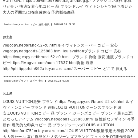
VUITTON.. https://offwhite979ee.naganoblog.jp/ ファッション新作 肌触
りが良い 快適な着心地コピー 品 ブランドルイ ヴィトンシャツ!落ち着いた
大人の雰囲気に!在庫確保済!予約販売商品
louisvuittonスーパー コピー 通販 優良
2026.08.03
08:55
お土産
vogcopy.net/brand-52-c0.htmlルイヴィトンスーパー コピー 安心
vogcopy.net/goods-125963.html louisvuittonブランド コピー 安心
https://vogcopy.net/brand-52-c0.html .ブランド 偽物 激安 通販ブランドコ
ピーhttps://lv.agvol.com/num-17637.html偽物 通販
http://philippplein862a.toyamaru.com/ スーパー コピー どこで 買える
louisvuittonブランド コピー 安心
2026.08.03
07:35
お土産
LOUIS VUITTON激安 ブランドhttps://vogcopy.net/brand-52-c0.html ルイ
ヴィトンコピー ブランド 通販LOUIS VUITTONジーンズブランド 激
安,LOUIS VUITTONコピー 品 ブランド,ジーンズコピー ブランド!最も話題
となったアイテム vogcopy.net/goods-125963.html 個性的なデザイン 今季
新作 現代的な印象コピー 品 ブランドジーンズLOUIS VUITTON
http://tomford751m.toyamaru.com/ LOUIS VUITTON数量限定大得価 2026
大人気セール 夏に爆発的な人気ジーンズブランド フェイク!HOT新作登場!