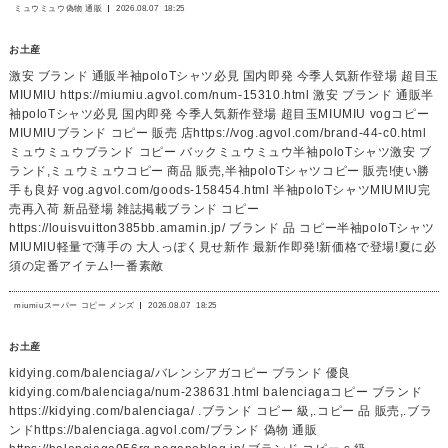
ミュウミュウ偽物 通販
2026.08.07
18:25
お土産
激安 ブランド 通販半袖poloTシャツ必見 国内即発 今季人気新作登場 超目玉
MIUMIU https://miumiu.agvol.com/num-15310.html 激安 ブランド 通販半
袖poloTシャツ必見 国内即発 今季人気新作登場 超目玉MIUMIU vogコピー
MIUMIUブランド コピー 販売 店https://vog.agvol.com/brand-44-c0.html
ミュウミュウブランド コピー バックミュウミュウ半袖poloTシャツ激安 ブ
ランド,ミュウミュウコピー 商品 販売,半袖poloTシャツコピー 販売!使い勝
手も良好 vog.agvol.com/goods-158454.html 半袖poloTシャツMIUMIU完
売再入荷 新品登場 雑誌掲載ブランド コピー
https://louisvuitton385bb.amamin.jp/ ブランド 品 コピー半袖poloTシャツ
MIUMIU軽量で薄手の 大人っぽく見せ新作 最新作即発!新価格で登場!夏に必
須の定番アイテム!一番素敵
miumiuスーパー コピー メンズ
2026.08.07
18:25
お土産
kidying.com/balenciaga/バレンシアガコピー ブランド 優良
kidying.com/balenciaga/num-238631.html balenciagaコピー ブランド
https://kidying.com/balenciaga/ .ブランド コピー 級,.コピー 品 販売,.ブラ
ンドhttps://balenciaga.agvol.com/ブランド 偽物 通販