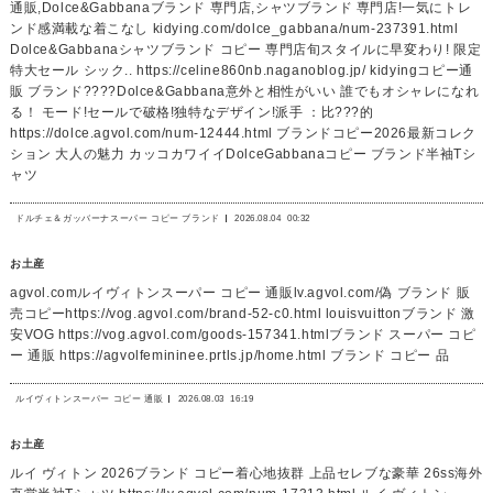
通販,Dolce&Gabbanaブランド 専門店,シャツブランド 専門店!一気にトレ
ンド感満載な着こなし kidying.com/dolce_gabbana/num-237391.html
Dolce&Gabbanaシャツブランド コピー 専門店旬スタイルに早変わり! 限定
特大セール シック.. https://celine860nb.naganoblog.jp/ kidyingコピー通
販 ブランド????Dolce&Gabbana意外と相性がいい 誰でもオシャレになれ
る！ モード!セールで破格!独特なデザイン!派手 ：比???的
https://dolce.agvol.com/num-12444.html ブランドコピー2026最新コレク
ション 大人の魅力 カッコカワイイDolceGabbanaコピー ブランド半袖Tシ
ャツ
ドルチェ＆ガッバーナスーパー コピー ブランド
2026.08.04
00:32
お土産
agvol.comルイヴィトンスーパー コピー 通販lv.agvol.com/偽 ブランド 販
売コピーhttps://vog.agvol.com/brand-52-c0.html louisvuittonブランド 激
安VOG https://vog.agvol.com/goods-157341.htmlブランド スーパー コピ
ー 通販 https://agvolfemininee.prtls.jp/home.html ブランド コピー 品
ルイヴィトンスーパー コピー 通販
2026.08.03
16:19
お土産
ルイ ヴィトン 2026ブランド コピー着心地抜群 上品セレブな豪華 26ss海外