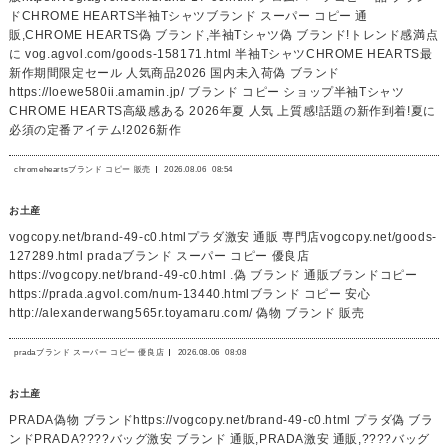
ドCHROME HEARTS半袖Tシャツブランド スーパー コピー 通
販,CHROME HEARTS偽 ブランド,半袖Tシャツ偽 ブランド!トレンド感満点
に vog.agvol.com/goods-158171.html 半袖TシャツCHROME HEARTS最
新作期間限定セール 人気商品2026 国内未入荷偽 ブランド
https://loewe580ii.amamin.jp/ ブランド コピー ショップ半袖Tシャツ
CHROME HEARTS高級感ある 2026年夏 人気 上質感!話題の新作到着!夏に
必須の定番アイテム!2026新作
chromeheartsブランド コピー 販売
2026.08.06
08:54
お土産
vogcopy.net/brand-49-c0.htmlプラダ激安 通販 専門店vogcopy.net/goods-
127289.html pradaブランド スーパー コピー 優良店
https://vogcopy.net/brand-49-c0.html .偽 ブランド 通販ブランドコピー
https://prada.agvol.com/num-13440.htmlブランド コピー 安心
http://alexanderwang565r.toyamaru.com/ 偽物 ブランド 販売
pradaブランド スーパー コピー 優良店
2026.08.06
08:08
お土産
PRADA偽物 ブランドhttps://vogcopy.net/brand-49-c0.html プラダ偽 ブラ
ンドPRADA????バッグ激安 ブランド 通販,PRADA激安 通販,????バッグ