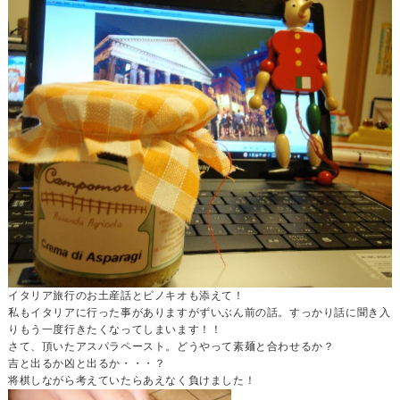
イタリア旅行のお土産話とピノキオも添えて！
私もイタリアに行った事がありますがずいぶん前の話。すっかり話に聞き入
りもう一度行きたくなってしまいます！！
さて、頂いたアスパラペースト。どうやって素麺と合わせるか？
吉と出るか凶と出るか・・・？
将棋しながら考えていたらあえなく負けました！