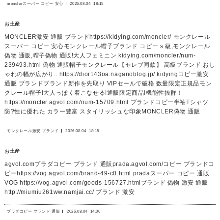
monclerスーパー コピー 安心
2026.08.04
18:15
お土産
MONCLER激安 通販 ブランドhttps://kidying.com/moncler/ モンクレール
スーパー コピー 安心モンクレール帽子ブランド コピー s 級,モンクレール
偽物 通販,帽子偽物 通販!大人フェミニン kidying.com/moncler/num-
239493.html 偽物 通販帽子モンクレール【セレブ同款】 高級ブランド おし
ゃれの幅が広がり.. https://dior143oa.naganoblog.jp/ kidyingコピー激安
通販 ブランドブランド新作を先取り VIPセールで破格 数量限定正規品モン
クレール帽子!大人っぽく着こなせる!通販限定商品!機能性抜群！
https://moncler.agvol.com/num-15709.html ブランドコピー半袖Tシャツ
防?性に優れた カラー豊富 スタイリッシュな印象MONCLER偽物 通販
モンクレール激安 ブランド
2026.08.04
18:15
お土産
agvol.comプラダコピー ブランド 通販prada.agvol.com/コピー ブランドコ
ピーhttps://vog.agvol.com/brand-49-c0.html pradaスーパー コピー 通販
VOG https://vog.agvol.com/goods-156727.htmlブランド 偽物 激安 通販
http://miumiu261ww.namjai.cc/ ブランド 激安
プラダコピー ブランド 通販
2026.08.04
14:06