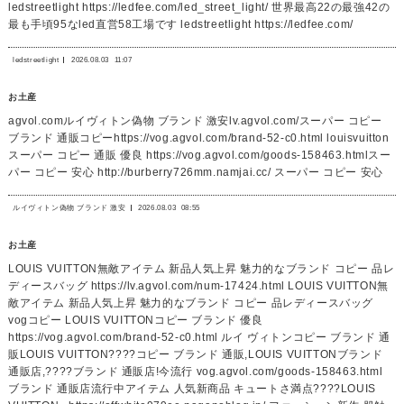
ledstreetlight https://ledfee.com/led_street_light/ 世界最高22の最強42の
最も手頃95なled直営58工場です ledstreetlight https://ledfee.com/
ledstreetlight
2026.08.03
11:07
お土産
agvol.comルイヴィトン偽物 ブランド 激安lv.agvol.com/スーパー コピー
ブランド 通販コピーhttps://vog.agvol.com/brand-52-c0.html louisvuitton
スーパー コピー 通販 優良 https://vog.agvol.com/goods-158463.htmlスー
パー コピー 安心 http://burberry726mm.namjai.cc/ スーパー コピー 安心
ルイヴィトン偽物 ブランド 激安
2026.08.03
08:55
お土産
LOUIS VUITTON無敵アイテム 新品人気上昇 魅力的なブランド コピー 品レ
ディースバッグ https://lv.agvol.com/num-17424.html LOUIS VUITTON無
敵アイテム 新品人気上昇 魅力的なブランド コピー 品レディースバッグ
vogコピー LOUIS VUITTONコピー ブランド 優良
https://vog.agvol.com/brand-52-c0.html ルイ ヴィトンコピー ブランド 通
販LOUIS VUITTON????コピー ブランド 通販,LOUIS VUITTONブランド
通販店,????ブランド 通販店!今流行 vog.agvol.com/goods-158463.html
ブランド 通販店流行中アイテム 人気新商品 キュートさ満点????LOUIS