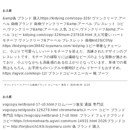
お土産
&amp偽 ブランド 購入https://kidying.com/copy-326/ ヴァンクリーフ;アー
ペル 偽物ブランド 偽物ヴァンクリーフ&amp;アーペル ブレスレット コピ
ー,ヴァンクリーフ&amp;アーペル 人気 コピー,ヴァンクリーフ&amp;アー
ペル コピー kidying.com/copy-326/num-237818.html 大人可愛い ハート
モチーフ ヴァンクリーフ&アーペル ブレスレット 偽物kid26jC0fyy
https://kidyingcom39842.toyamaru.com/ kidyingコピー華奢なチェーン
に、小ぶりで可愛らしいハートモチーフを添えた、洗練されたデザインのブ
レスレットです。モチーフの縁取りには繊細なビーズのような装飾が施され
ており、小ぶりながらも高級感のある仕上がりとなっています。単体での着
用はもちろん、お手持ちのバングルや腕時計とのレイヤードもおすすめ。
https://agvol.com/kopi-12/ ブランドコピースニーカー 靴 ブーツ
ヴァンクリーフ;アーペル偽物ブランド スニーカー 激安
2026.08.04
11:24
お土産
vogcopy.net/brand-17-c0.htmlクロムハーツ激安 通販 専門店
vogcopy.net/goods-126279.html chromeheartsスーパー コピー ブランド
専門店 https://vogcopy.net/brand-17-c0.html .ブランド フェイクブランド
コピーhttps://chromehearts.agvol.com/num-14931.html 2026ブランドコ
ピー http://toryburch193r.toyamaru.com/ 偽 ブランド 購入