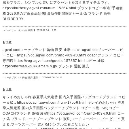
感をプラス。シンプルな装いにアクセントを加えるアイテムです。
https://burberry.agvol.com/num-15364.html ブランドコピー半袖T手頃価
格 2026夏の定番新品到来! 最新作期間限定セール偽 ブランド 販売
BURBERRY.
バーバリーコピー 品 販売
2026.08.06
14:36
お土産
agvol.comコーチブランド 偽物 激安 通販coach.agvol.com/スーパー コピ
ーコピーhttps://vog.agvol.com/brand-409-c0.html coachブランド コピー
専門店 https://vog.agvol.com/goods-157857.htmlコピー 通販
https://hermes526kk.amamin.jp/ ブランド 通販 激安
コーチブランド 偽物 激安 通販
2026.08.06
14:15
お土産
キレイめおしゃれ 春夏季人気定番 国内入手困難バッグコーチブランド コピ
ー s 級.. https://coach.agvol.com/num-17556.html キレイめおしゃれ 春夏
季人気定番 国内入手困難バッグコーチブランド コピー s 級.. vogコピー
COACHブランド 偽物 激安https://vog.agvol.com/brand-409-c0.html コー
チ偽 ブランドコーチブーツブランド 激安,コーチスーパー コピー どこで 買
える,ブーツスーパー 買える!シンプルに着こなしたい