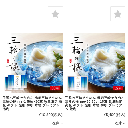
手延べ三輪そうめん 極細三輪そうめん
手延べ三輪そうめん 極細三輪そうめん
三輪の極 me-1 50g×30束 数量限定 高
三輪の極 me-50 50g×15束 数量限定
級 ギフト 極細 神杉 木箱 プレミアム
高級 ギフト 極細 木箱 神杉 プレミア
池利
ム 池利
¥10,800
(税込)
¥5,400
(税込)
在庫 ○
在庫 ○