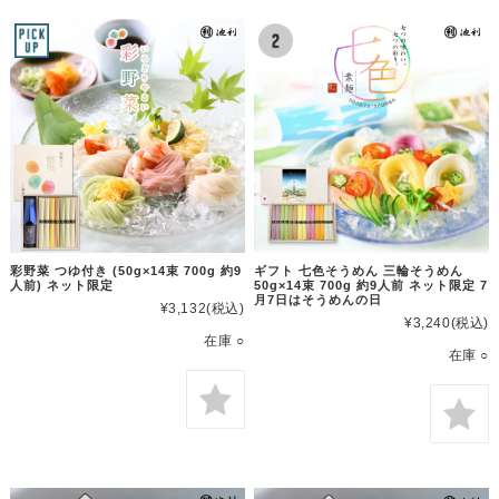
彩野菜 つゆ付き (50g×14束 700g 約9
ギフト 七色そうめん 三輪そうめん
人前) ネット限定
50g×14束 700g 約9人前 ネット限定 7
月7日はそうめんの日
¥3,132
(税込)
¥3,240
(税込)
在庫 ○
在庫 ○