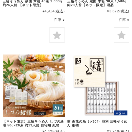
三輪そうめん 蔵囲 木箱 40束 2,000g
三輪そうめん 蔵囲 木箱 30束 1,500g
約26人前 【ネット限定】
約20人前【ネット限定】涸品
¥4,914
(税込)
¥3,672
(税込)
在庫 ○
在庫 ○
【ネット限定】三輪そうめん しづの緒
翁 蒼龍の糸（t-30f）池利 三輪そうめ
環 50g×20束 約13人前 自宅用 紙箱
ん 細物
¥4,428
(税込)
¥3,240
(税込)