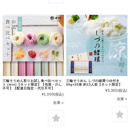
三輪そうめん彩りお試し食べ比べセッ
三輪そうめん しづの緒環つゆ付き
ト (mio)【ネット限定】【包装・のし
50g×20束 約13人前【ネット限定】
不可】【配達日指定・代引不可】
¥5,300
(税込)
¥1,000
(税込)
在庫 ○
在庫 ○