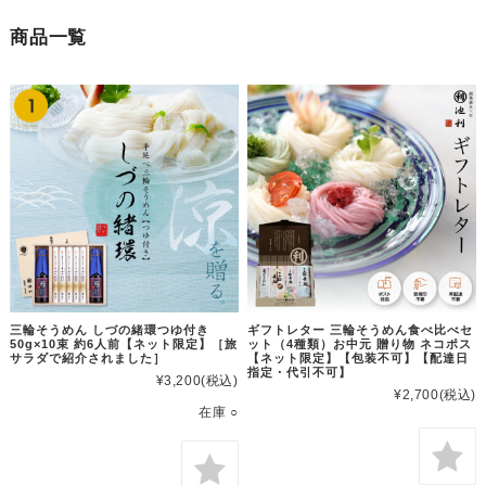
商品一覧
三輪そうめん しづの緒環つゆ付き
ギフトレター 三輪そうめん食べ比べセ
50g×10束 約6人前【ネット限定】［旅
ット（4種類）お中元 贈り物 ネコポス
サラダで紹介されました］
【ネット限定】【包装不可】【配達日
指定・代引不可】
¥3,200
(税込)
¥2,700
(税込)
在庫 ○