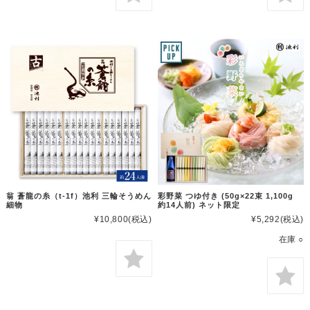
翁 蒼龍の糸（t-1f）池利 三輪そうめん
彩野菜 つゆ付き (50g×22束 1,100g
細物
約14人前) ネット限定
¥10,800
(税込)
¥5,292
(税込)
在庫 ○