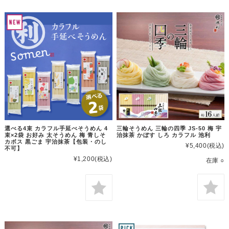
選べる4束 カラフル手延べそうめん 4
三輪そうめん 三輪の四季 JS-50 梅 宇
束×2袋 お好み 太そうめん 梅 青しそ
治抹茶 かぼす しろ カラフル 池利
カボス 黒ごま 宇治抹茶【包装・のし
¥5,400
(税込)
不可】
¥1,200
(税込)
在庫 ○