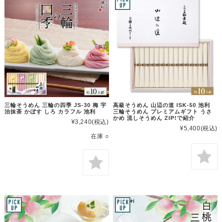
三輪そうめん 三輪の四季 JS-30 梅 宇
高級そうめん 山辺の道 ISK-50 池利
治抹茶 かぼす しろ カラフル 池利
三輪そうめん プレミアムギフト うさ
かめ 流しそうめん ZIP!で紹介
¥3,240
(税込)
¥5,400
(税込)
在庫 ○