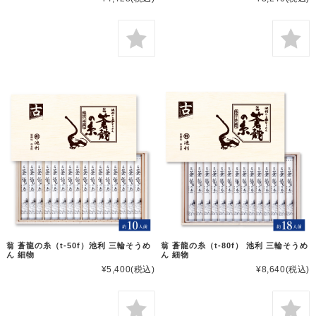
翁 蒼龍の糸（t-50f）池利 三輪そうめ
翁 蒼龍の糸（t-80f） 池利 三輪そうめ
ん 細物
ん 細物
¥5,400
(税込)
¥8,640
(税込)