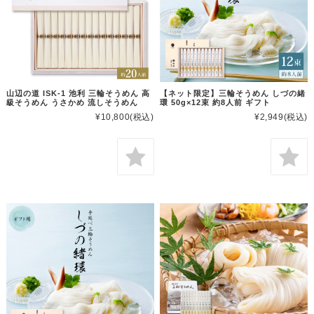
山辺の道 ISK-1 池利 三輪そうめん 高
【ネット限定】三輪そうめん しづの緒
級そうめん うさかめ 流しそうめん
環 50g×12束 約8人前 ギフト
¥10,800
(税込)
¥2,949
(税込)